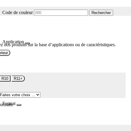
Code de couleur
Rechercher
Application
z nos produits sur la base d’applications ou de caractéristiques.
rieur
R10
R11+
Format
formats.