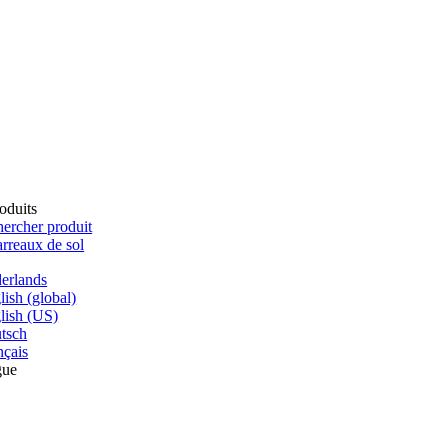
oduits
ercher produit
rreaux de sol
erlands
lish (global)
lish (US)
tsch
nçais
gue