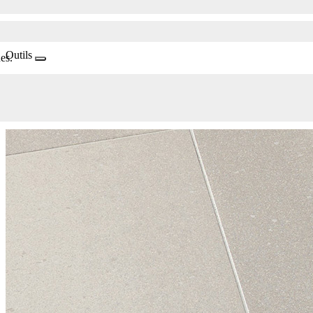
Outils
es.