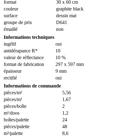
format
30 x 60 cm
couleur
graphite black
surface
dessin mat
groupe de prix
D641
émaillé
non
Informations techniques
ingélif
oui
antidérapance R*
10
valeur de réflectance
10 %
format de fabrication
297 x 597 mm
épaisseur
9 mm
rectifié
oui
Informations de commande
pièces/m²
5,56
pièces/m¹
1,67
pièces/boîte
2
m¹/doos
1,2
boîtes/palette
24
pièces/palette
48
m²/palette
8,6