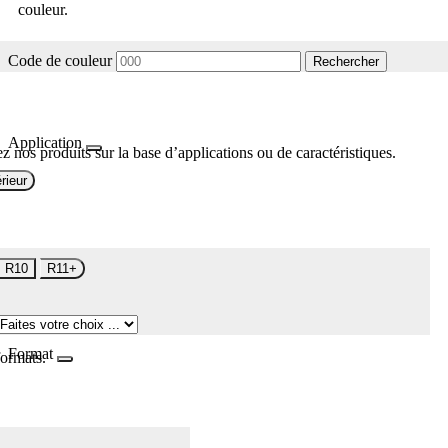
couleur.
Code de couleur
Rechercher
Application
z nos produits sur la base d’applications ou de caractéristiques.
rieur
R10
R11+
Format
formats.