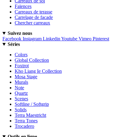
Carreaux de sol
Faïences
Carreaux de terasse
Carrelage de facade
Chercher carreaux
Suivez nous
Facebook
Instagram
Linkedin
Youtube
Vimeo
Pinterest
Séries
Colors
Global Collection
Foxtrot
Kho Liang Ie Collection
Mosa Stage
Murals
Note
Quartz
Scenes
Softline / Softgrip
Solids
Terra Maestricht
Terra Tones
Trocadero
Outils en ligne