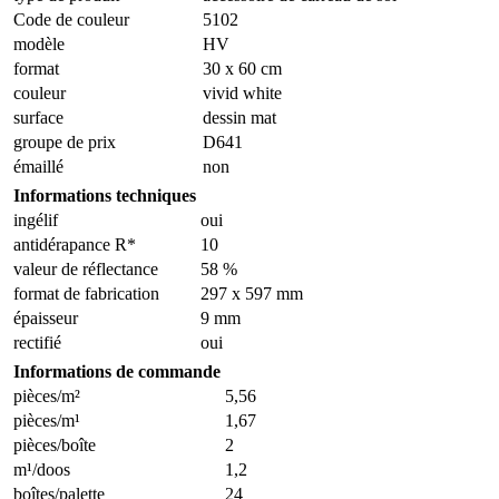
Code de couleur
5102
modèle
HV
format
30 x 60 cm
couleur
vivid white
surface
dessin mat
groupe de prix
D641
émaillé
non
Informations techniques
ingélif
oui
antidérapance R*
10
valeur de réflectance
58 %
format de fabrication
297 x 597 mm
épaisseur
9 mm
rectifié
oui
Informations de commande
pièces/m²
5,56
pièces/m¹
1,67
pièces/boîte
2
m¹/doos
1,2
boîtes/palette
24