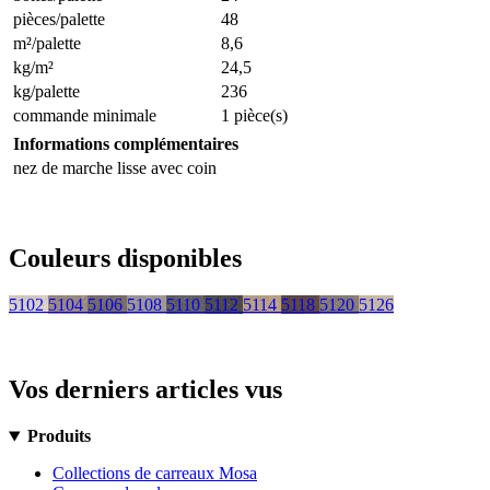
pièces/palette
48
m²/palette
8,6
kg/m²
24,5
kg/palette
236
commande minimale
1 pièce(s)
Informations complémentaires
nez de marche lisse avec coin
Couleurs disponibles
5102
5104
5106
5108
5110
5112
5114
5118
5120
5126
Vos derniers articles vus
Produits
Collections de carreaux Mosa