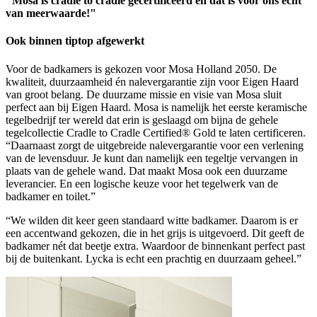
"Mosa is cradle to cradle gecertificeerd en dat is voor ons écht
van meerwaarde!"
Ook binnen tiptop afgewerkt
Voor de badkamers is gekozen voor Mosa Holland 2050. De
kwaliteit, duurzaamheid én nalevergarantie zijn voor Eigen Haard
van groot belang. De duurzame missie en visie van Mosa sluit
perfect aan bij Eigen Haard. Mosa is namelijk het eerste keramische
tegelbedrijf ter wereld dat erin is geslaagd om bijna de gehele
tegelcollectie Cradle to Cradle Certified® Gold te laten certificeren.
“Daarnaast zorgt de uitgebreide nalevergarantie voor een verlening
van de levensduur. Je kunt dan namelijk een tegeltje vervangen in
plaats van de gehele wand. Dat maakt Mosa ook een duurzame
leverancier. En een logische keuze voor het tegelwerk van de
badkamer en toilet.”
“We wilden dit keer geen standaard witte badkamer. Daarom is er
een accentwand gekozen, die in het grijs is uitgevoerd. Dit geeft de
badkamer nét dat beetje extra. Waardoor de binnenkant perfect past
bij de buitenkant. Lycka is echt een prachtig en duurzaam geheel.”