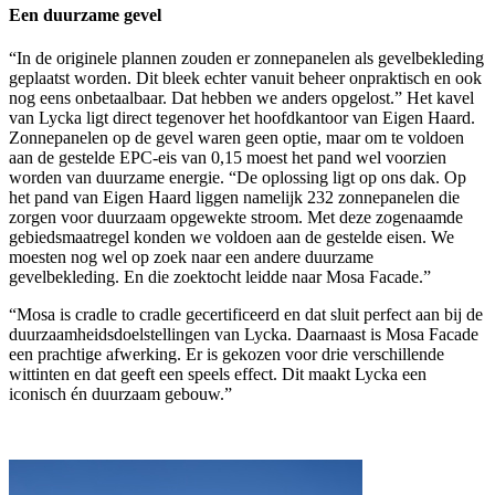
Een duurzame gevel
“In de originele plannen zouden er zonnepanelen als gevelbekleding
geplaatst worden. Dit bleek echter vanuit beheer onpraktisch en ook
nog eens onbetaalbaar. Dat hebben we anders opgelost.” Het kavel
van Lycka ligt direct tegenover het hoofdkantoor van Eigen Haard.
Zonnepanelen op de gevel waren geen optie, maar om te voldoen
aan de gestelde EPC-eis van 0,15 moest het pand wel voorzien
worden van duurzame energie. “De oplossing ligt op ons dak. Op
het pand van Eigen Haard liggen namelijk 232 zonnepanelen die
zorgen voor duurzaam opgewekte stroom. Met deze zogenaamde
gebiedsmaatregel konden we voldoen aan de gestelde eisen. We
moesten nog wel op zoek naar een andere duurzame
gevelbekleding. En die zoektocht leidde naar Mosa Facade.”
“Mosa is cradle to cradle gecertificeerd en dat sluit perfect aan bij de
duurzaamheidsdoelstellingen van Lycka. Daarnaast is Mosa Facade
een prachtige afwerking. Er is gekozen voor drie verschillende
wittinten en dat geeft een speels effect. Dit maakt Lycka een
iconisch én duurzaam gebouw.”