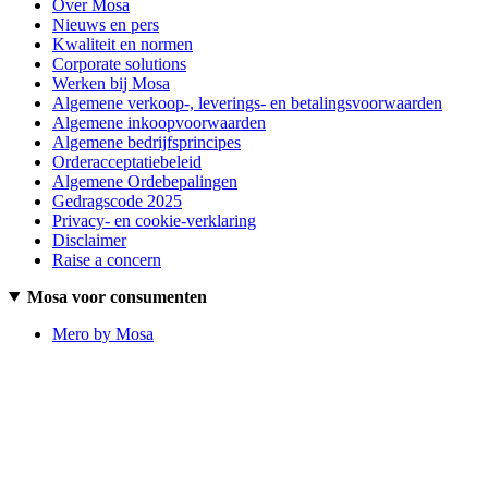
Over Mosa
Nieuws en pers
Kwaliteit en normen
Corporate solutions
Werken bij Mosa
Algemene verkoop-, leverings- en betalingsvoorwaarden
Algemene inkoopvoorwaarden
Algemene bedrijfsprincipes
Orderacceptatiebeleid
Algemene Ordebepalingen
Gedragscode 2025
Privacy- en cookie-verklaring
Disclaimer
Raise a concern
Mosa voor consumenten
Mero by Mosa