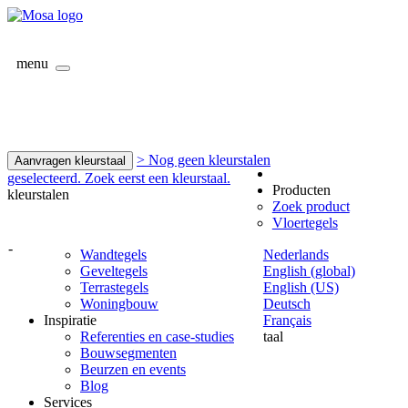
menu
> Nog geen kleurstalen
Aanvragen kleurstaal
geselecteerd. Zoek eerst een kleurstaal.
Producten
kleurstalen
Zoek product
Vloertegels
-
Wandtegels
Nederlands
Geveltegels
English (global)
Terrastegels
English (US)
Woningbouw
Deutsch
Inspiratie
Français
Referenties en case-studies
taal
Bouwsegmenten
Beurzen en events
Blog
Services