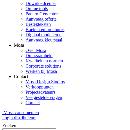
Downloadcenter
Online tools
Pattern Generator
Aanvraag offerte
Bestekteksten
Boeken en brochures
Digitaal modelleren
Aanvraag kleurstaal
Mosa
Over Mosa
Duurzaamheid
Kwaliteit en normen
Corporate solutions
Werken bij Mosa
Contact
Mosa Design Studios
Verkooppunten
Projectadviseurs
Veelgestelde vragen
Contact
Mosa consumenten
login distributeurs
Zoeken