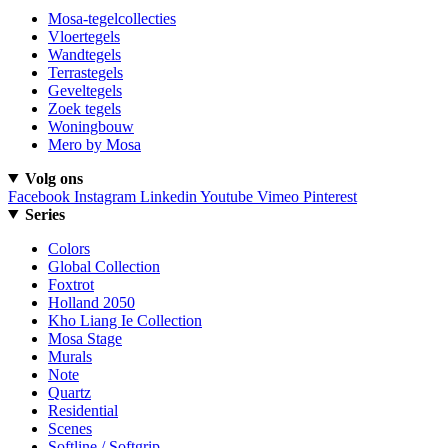
Mosa-tegelcollecties
Vloertegels
Wandtegels
Terrastegels
Geveltegels
Zoek tegels
Woningbouw
Mero by Mosa
Volg ons
Facebook
Instagram
Linkedin
Youtube
Vimeo
Pinterest
Series
Colors
Global Collection
Foxtrot
Holland 2050
Kho Liang Ie Collection
Mosa Stage
Murals
Note
Quartz
Residential
Scenes
Softline / Softgrip