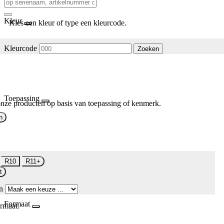
Kleur
Kies een kleur of type een kleurcode.
Kleurcode
Zoeken
Toepassing
nze producten op basis van toepassing of kenmerk.
n
R10
R11+
t
n
Formaat
rmaat.