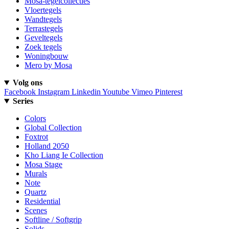
Mosa-tegelcollecties
Vloertegels
Wandtegels
Terrastegels
Geveltegels
Zoek tegels
Woningbouw
Mero by Mosa
Volg ons
Facebook
Instagram
Linkedin
Youtube
Vimeo
Pinterest
Series
Colors
Global Collection
Foxtrot
Holland 2050
Kho Liang Ie Collection
Mosa Stage
Murals
Note
Quartz
Residential
Scenes
Softline / Softgrip
Solids