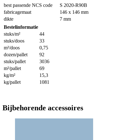
best passende NCS code
S 2020-R90B
fabricagemaat
146 x 146 mm
dikte
7 mm
Bestelinformatie
stuks/m²
44
stuks/doos
33
m²/doos
0,75
dozen/pallet
92
stuks/pallet
3036
m²/pallet
69
kg/m²
15,3
kg/pallet
1081
Bijbehorende accessoires