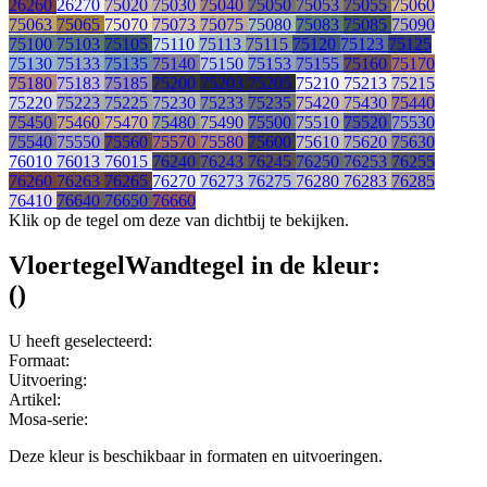
26260
26270
75020
75030
75040
75050
75053
75055
75060
75063
75065
75070
75073
75075
75080
75083
75085
75090
75100
75103
75105
75110
75113
75115
75120
75123
75125
75130
75133
75135
75140
75150
75153
75155
75160
75170
75180
75183
75185
75200
75203
75205
75210
75213
75215
75220
75223
75225
75230
75233
75235
75420
75430
75440
75450
75460
75470
75480
75490
75500
75510
75520
75530
75540
75550
75560
75570
75580
75600
75610
75620
75630
76010
76013
76015
76240
76243
76245
76250
76253
76255
76260
76263
76265
76270
76273
76275
76280
76283
76285
76410
76640
76650
76660
Klik op de tegel om deze van dichtbij te bekijken.
Vloertegel
Wandtegel
in de kleur:
(
)
U heeft geselecteerd:
Formaat:
Uitvoering:
Artikel:
Mosa-serie:
Deze kleur is beschikbaar in
formaten en
uitvoeringen.