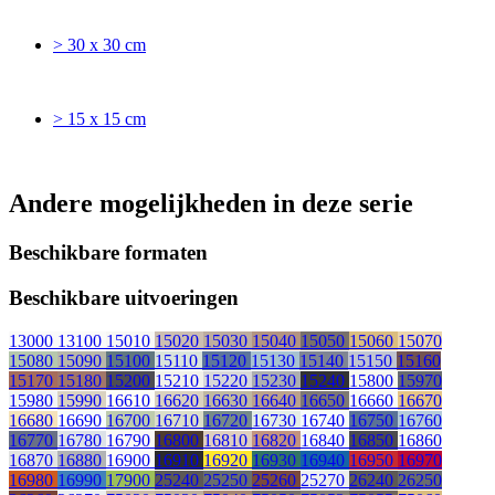
> 30 x 30 cm
> 15 x 15 cm
Andere mogelijkheden in deze serie
Beschikbare formaten
Beschikbare uitvoeringen
13000
13100
15010
15020
15030
15040
15050
15060
15070
15080
15090
15100
15110
15120
15130
15140
15150
15160
15170
15180
15200
15210
15220
15230
15240
15800
15970
15980
15990
16610
16620
16630
16640
16650
16660
16670
16680
16690
16700
16710
16720
16730
16740
16750
16760
16770
16780
16790
16800
16810
16820
16840
16850
16860
16870
16880
16900
16910
16920
16930
16940
16950
16970
16980
16990
17900
25240
25250
25260
25270
26240
26250