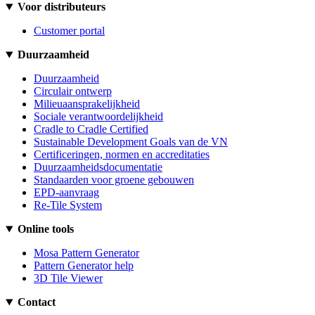
Voor distributeurs
Customer portal
Duurzaamheid
Duurzaamheid
Circulair ontwerp
Milieuaansprakelijkheid
Sociale verantwoordelijkheid
Cradle to Cradle Certified
Sustainable Development Goals van de VN
Certificeringen, normen en accreditaties
Duurzaamheidsdocumentatie
Standaarden voor groene gebouwen
EPD-aanvraag
Re-Tile System
Online tools
Mosa Pattern Generator
Pattern Generator help
3D Tile Viewer
Contact