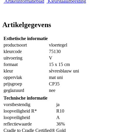
Artikelinformatieblad
Kleurstaalafbeelding
Artikelgegevens
Esthetische informatie
productsoort
vloertegel
kleurcode
75130
uitvoering
V
formaat
15 x 15 cm
kleur
sèvresblauw uni
oppervlak
mat uni
prijsgroep
CP35
geglazuurd
nee
Technische informatie
vorstbestendig
ja
loopveiligheid R*
R10
loopveiligheid
A
reflectiewaarde
36%
Cradle to Cradle Certified®
Gold