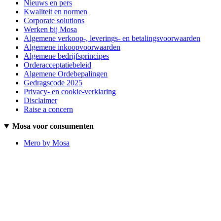
Nieuws en pers
Kwaliteit en normen
Corporate solutions
Werken bij Mosa
Algemene verkoop-, leverings- en betalingsvoorwaarden
Algemene inkoopvoorwaarden
Algemene bedrijfsprincipes
Orderacceptatiebeleid
Algemene Ordebepalingen
Gedragscode 2025
Privacy- en cookie-verklaring
Disclaimer
Raise a concern
Mosa voor consumenten
Mero by Mosa