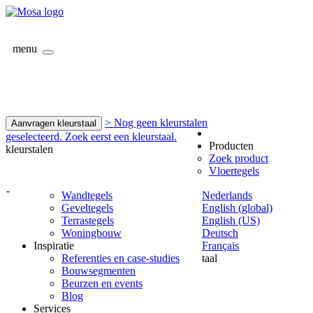
menu
> Nog geen kleurstalen
Aanvragen kleurstaal
geselecteerd. Zoek eerst een kleurstaal.
Producten
kleurstalen
Zoek product
Vloertegels
-
Wandtegels
Nederlands
Geveltegels
English (global)
Terrastegels
English (US)
Woningbouw
Deutsch
Inspiratie
Français
Referenties en case-studies
taal
Bouwsegmenten
Beurzen en events
Blog
Services