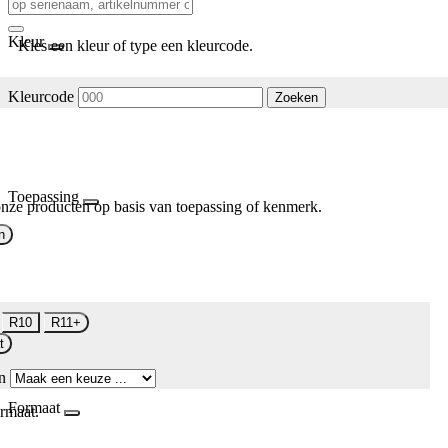
Kleur
Kies een kleur of type een kleurcode.
Kleurcode
Zoeken
Toepassing
nze producten op basis van toepassing of kenmerk.
n
R10
R11+
t
n
Formaat
rmaat.