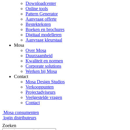
Downloadcenter
Online tools
Pattern Generator
Aanvraag offerte
Bestekteksten
Boeken en brochures
Digitaal modelleren
Aanvraag kleurstaal
Mosa
Over Mosa
Duurzaamheid
Kwaliteit en normen
Corporate solutions
Werken bij Mosa
Contact
Mosa Design Studios
Verkooppunten
Projectadviseurs
Veelgestelde vragen
Contact
Mosa consumenten
login distributeurs
Zoeken