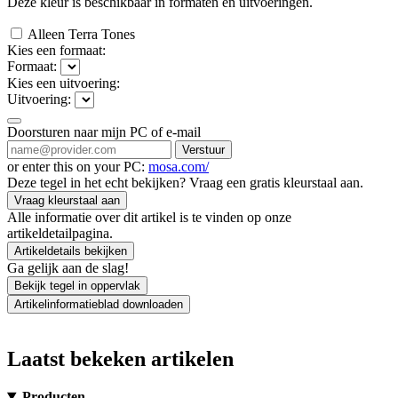
Deze kleur is beschikbaar in
formaten en
uitvoeringen.
Alleen Terra Tones
Kies een formaat:
Formaat:
Kies een uitvoering:
Uitvoering:
Doorsturen naar mijn PC of e-mail
Verstuur
or enter this on your PC:
mosa.com/
Deze tegel in het echt bekijken? Vraag een gratis kleurstaal aan.
Vraag kleurstaal aan
Alle informatie over dit artikel is te vinden op onze
artikeldetailpagina.
Artikeldetails bekijken
Ga gelijk aan de slag!
Bekijk tegel in oppervlak
Artikelinformatieblad downloaden
Laatst bekeken artikelen
Producten