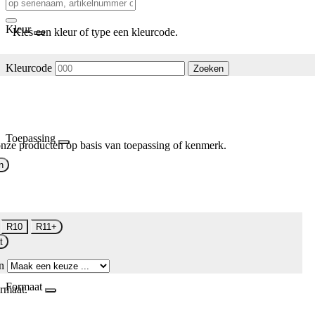
Kleur
Kies een kleur of type een kleurcode.
Kleurcode
Zoeken
Toepassing
nze producten op basis van toepassing of kenmerk.
n
R10
R11+
t
n
Formaat
rmaat.