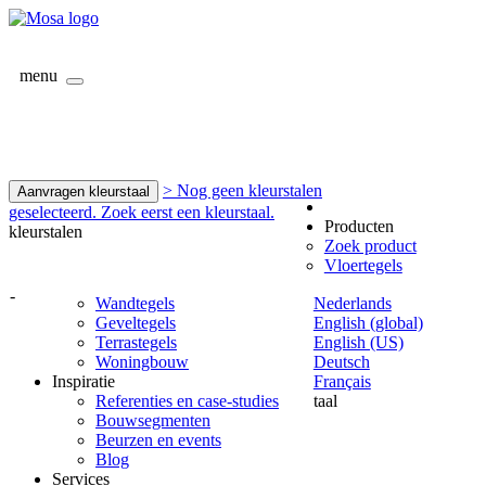
menu
> Nog geen kleurstalen
Aanvragen kleurstaal
geselecteerd. Zoek eerst een kleurstaal.
Producten
kleurstalen
Zoek product
Vloertegels
-
Wandtegels
Nederlands
Geveltegels
English (global)
Terrastegels
English (US)
Woningbouw
Deutsch
Inspiratie
Français
Referenties en case-studies
taal
Bouwsegmenten
Beurzen en events
Blog
Services