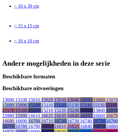
> 10 x 30 cm
> 15 x 15 cm
> 10 x 10 cm
Andere mogelijkheden in deze serie
Beschikbare formaten
Beschikbare uitvoeringen
13000
13100
15010
15020
15030
15040
15050
15060
15070
15080
15090
15100
15110
15120
15130
15140
15150
15160
15170
15180
15200
15210
15220
15230
15240
15800
15970
15980
15990
16610
16620
16630
16640
16650
16660
16670
16680
16690
16700
16710
16720
16730
16740
16750
16760
16770
16780
16790
16800
16810
16820
16840
16850
16860
16870
16880
16900
16910
16920
16930
16940
16950
16970