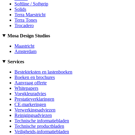
Softline / Softgrip
Solids
Terra Maestricht
Terra Tones
Trocadero
Mosa Design Studios
Maastricht
Amsterdam
Services
Bestekteksten en lastenboeken
Boeken en brochures
Aanvraag offerte
Whitepapers
Voegkleuradvies
Prestatieverklaringen
CE-markeringen
Verwerkingsadviezen
Reinigingsadviezen
Technische informatiebladen
Technische productbladen
Veiligheids-informatiebladen