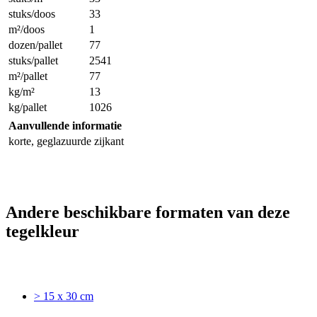
stuks/doos
33
m²/doos
1
dozen/pallet
77
stuks/pallet
2541
m²/pallet
77
kg/m²
13
kg/pallet
1026
Aanvullende informatie
korte, geglazuurde zijkant
Andere beschikbare formaten van deze
tegelkleur
> 15 x 30 cm