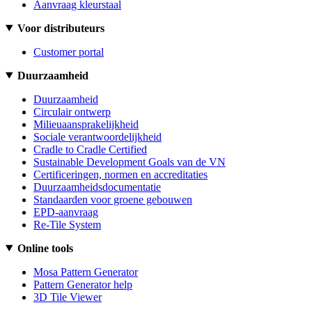
Aanvraag kleurstaal
Voor distributeurs
Customer portal
Duurzaamheid
Duurzaamheid
Circulair ontwerp
Milieuaansprakelijkheid
Sociale verantwoordelijkheid
Cradle to Cradle Certified
Sustainable Development Goals van de VN
Certificeringen, normen en accreditaties
Duurzaamheidsdocumentatie
Standaarden voor groene gebouwen
EPD-aanvraag
Re-Tile System
Online tools
Mosa Pattern Generator
Pattern Generator help
3D Tile Viewer