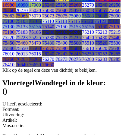
16980
16990
17900
25240
25250
25260
25270
26240
26250
26260
26270
75020
75030
75040
75050
75053
75055
75060
75063
75065
75070
75073
75075
75080
75083
75085
75090
75100
75103
75105
75110
75113
75115
75120
75123
75125
75130
75133
75135
75140
75150
75153
75155
75160
75170
75180
75183
75185
75200
75203
75205
75210
75213
75215
75220
75223
75225
75230
75233
75235
75420
75430
75440
75450
75460
75470
75480
75490
75500
75510
75520
75530
75540
75550
75560
75570
75580
75600
75610
75620
75630
76010
76013
76015
76240
76243
76245
76250
76253
76255
76260
76263
76265
76270
76273
76275
76280
76283
76285
76410
76640
76650
76660
Klik op de tegel om deze van dichtbij te bekijken.
Vloertegel
Wandtegel
in de kleur:
(
)
U heeft geselecteerd:
Formaat:
Uitvoering:
Artikel:
Mosa-serie: