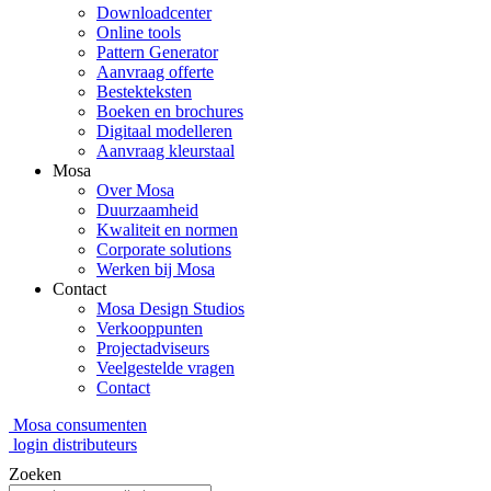
Downloadcenter
Online tools
Pattern Generator
Aanvraag offerte
Bestekteksten
Boeken en brochures
Digitaal modelleren
Aanvraag kleurstaal
Mosa
Over Mosa
Duurzaamheid
Kwaliteit en normen
Corporate solutions
Werken bij Mosa
Contact
Mosa Design Studios
Verkooppunten
Projectadviseurs
Veelgestelde vragen
Contact
Mosa consumenten
login distributeurs
Zoeken