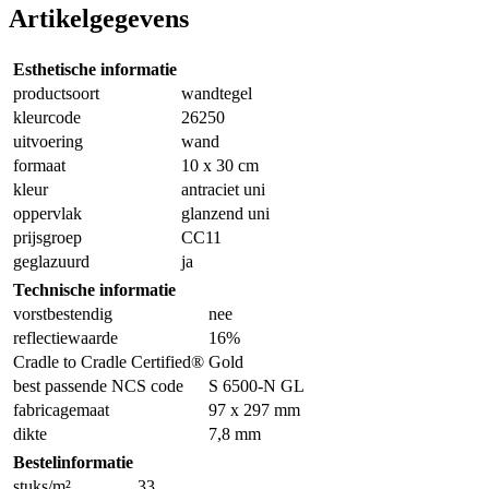
Artikelgegevens
Esthetische informatie
productsoort
wandtegel
kleurcode
26250
uitvoering
wand
formaat
10 x 30 cm
kleur
antraciet uni
oppervlak
glanzend uni
prijsgroep
CC11
geglazuurd
ja
Technische informatie
vorstbestendig
nee
reflectiewaarde
16%
Cradle to Cradle Certified®
Gold
best passende NCS code
S 6500-N GL
fabricagemaat
97 x 297 mm
dikte
7,8 mm
Bestelinformatie
stuks/m²
33