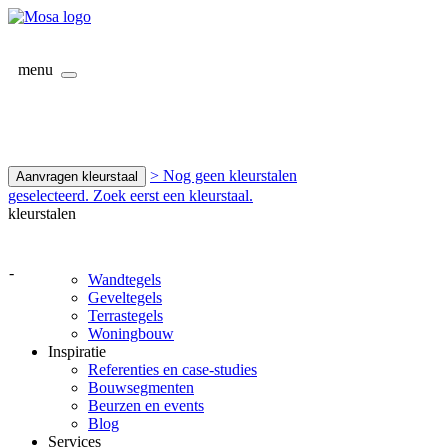
menu
> Nog geen kleurstalen
Aanvragen kleurstaal
geselecteerd. Zoek eerst een kleurstaal.
kleurstalen
-
Wandtegels
Geveltegels
Terrastegels
Woningbouw
Inspiratie
Referenties en case-studies
Bouwsegmenten
Beurzen en events
Blog
Services