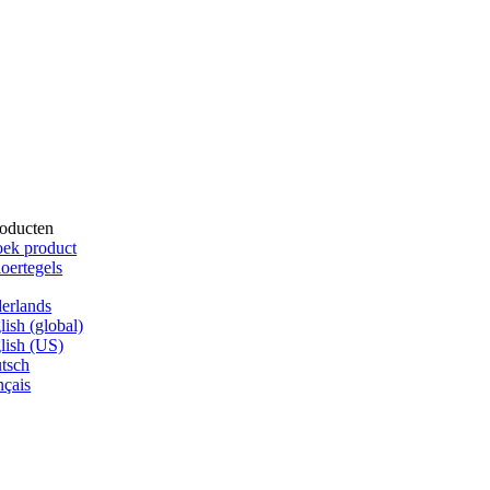
oducten
ek product
oertegels
erlands
lish (global)
lish (US)
tsch
nçais