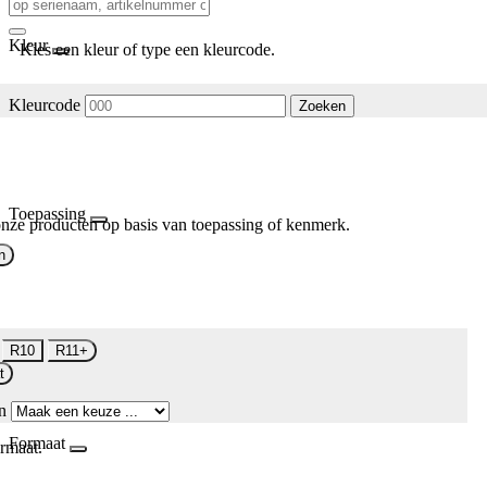
Kleur
Kies een kleur of type een kleurcode.
Kleurcode
Zoeken
Toepassing
nze producten op basis van toepassing of kenmerk.
n
R10
R11+
t
n
Formaat
rmaat.