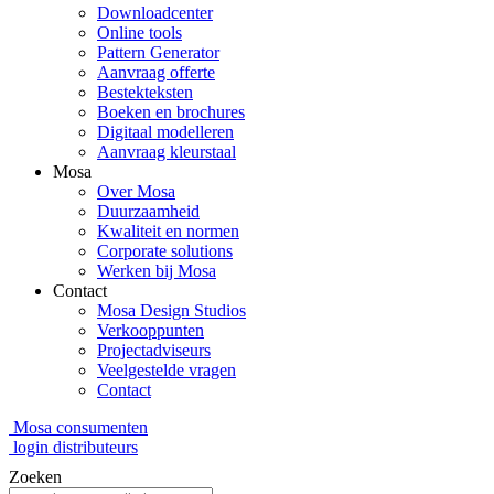
Downloadcenter
Online tools
Pattern Generator
Aanvraag offerte
Bestekteksten
Boeken en brochures
Digitaal modelleren
Aanvraag kleurstaal
Mosa
Over Mosa
Duurzaamheid
Kwaliteit en normen
Corporate solutions
Werken bij Mosa
Contact
Mosa Design Studios
Verkooppunten
Projectadviseurs
Veelgestelde vragen
Contact
Mosa consumenten
login distributeurs
Zoeken