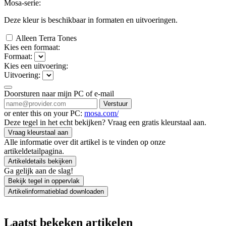
Mosa-serie:
Deze kleur is beschikbaar in
formaten en
uitvoeringen.
Alleen Terra Tones
Kies een formaat:
Formaat:
Kies een uitvoering:
Uitvoering:
Doorsturen naar mijn PC of e-mail
Verstuur
or enter this on your PC:
mosa.com/
Deze tegel in het echt bekijken? Vraag een gratis kleurstaal aan.
Vraag kleurstaal aan
Alle informatie over dit artikel is te vinden op onze
artikeldetailpagina.
Artikeldetails bekijken
Ga gelijk aan de slag!
Bekijk tegel in oppervlak
Artikelinformatieblad downloaden
Laatst bekeken artikelen