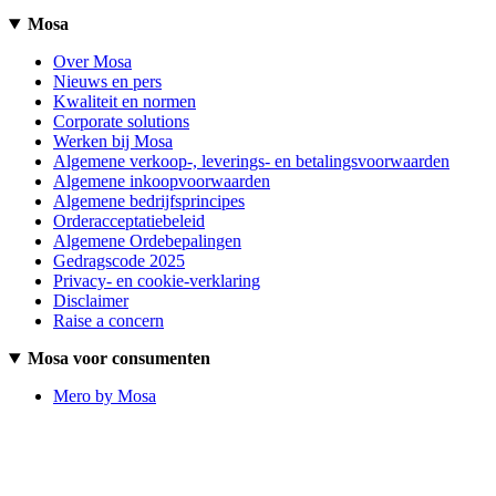
Mosa
Over Mosa
Nieuws en pers
Kwaliteit en normen
Corporate solutions
Werken bij Mosa
Algemene verkoop-, leverings- en betalingsvoorwaarden
Algemene inkoopvoorwaarden
Algemene bedrijfsprincipes
Orderacceptatiebeleid
Algemene Ordebepalingen
Gedragscode 2025
Privacy- en cookie-verklaring
Disclaimer
Raise a concern
Mosa voor consumenten
Mero by Mosa