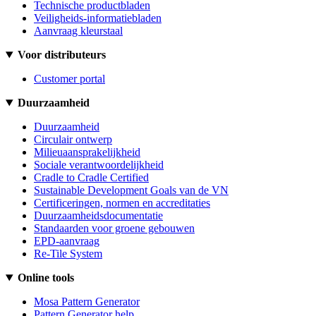
Technische productbladen
Veiligheids-informatiebladen
Aanvraag kleurstaal
Voor distributeurs
Customer portal
Duurzaamheid
Duurzaamheid
Circulair ontwerp
Milieuaansprakelijkheid
Sociale verantwoordelijkheid
Cradle to Cradle Certified
Sustainable Development Goals van de VN
Certificeringen, normen en accreditaties
Duurzaamheidsdocumentatie
Standaarden voor groene gebouwen
EPD-aanvraag
Re-Tile System
Online tools
Mosa Pattern Generator
Pattern Generator help