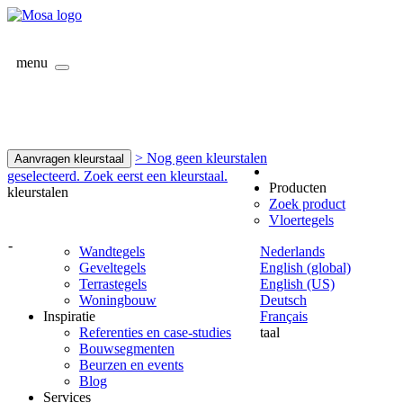
menu
> Nog geen kleurstalen
Aanvragen kleurstaal
geselecteerd. Zoek eerst een kleurstaal.
Producten
kleurstalen
Zoek product
Vloertegels
-
Wandtegels
Nederlands
Geveltegels
English (global)
Terrastegels
English (US)
Woningbouw
Deutsch
Inspiratie
Français
Referenties en case-studies
taal
Bouwsegmenten
Beurzen en events
Blog
Services