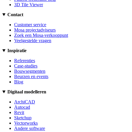
3D Tile Viewer
Contact
Customer service
Mosa projectadviseurs
Zoek een Mosa-verkooppunt
Veelgestelde vragen
Inspiratie
Referenties
Case-studies
Bouwsegmenten
Beurzen en events
Blog
Digitaal modelleren
ArchiCAD
Autocad
Revit
Sketchup
Vectorworks
Andere software