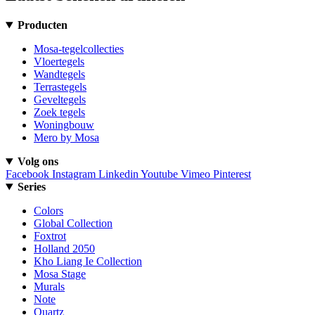
Producten
Mosa-tegelcollecties
Vloertegels
Wandtegels
Terrastegels
Geveltegels
Zoek tegels
Woningbouw
Mero by Mosa
Volg ons
Facebook
Instagram
Linkedin
Youtube
Vimeo
Pinterest
Series
Colors
Global Collection
Foxtrot
Holland 2050
Kho Liang Ie Collection
Mosa Stage
Murals
Note
Quartz