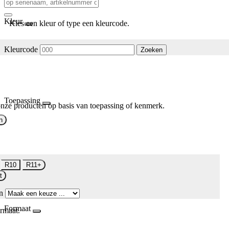
Kleur
Kies een kleur of type een kleurcode.
Kleurcode
Zoeken
Toepassing
nze producten op basis van toepassing of kenmerk.
n
R10
R11+
t
n
Formaat
rmaat.