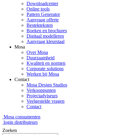
Downloadcenter
Online tools
Pattern Generator
Aanvraag offerte
Bestekteksten
Boeken en brochures
Digitaal modelleren
Aanvraag kleurstaal
Mosa
Over Mosa
Duurzaamheid
Kwaliteit en normen
Corporate solutions
Werken bij Mosa
Contact
Mosa Design Studios
Verkooppunten
Projectadviseurs
Veelgestelde vragen
Contact
Mosa consumenten
login distributeurs
Zoeken