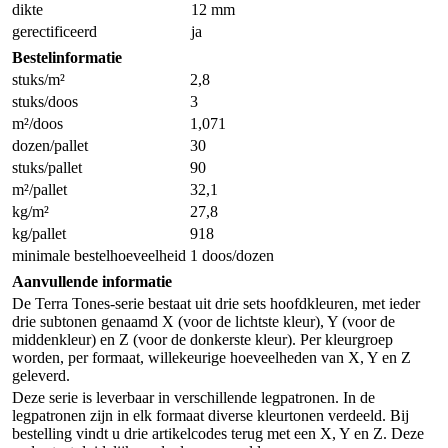
dikte
12 mm
gerectificeerd
ja
Bestelinformatie
stuks/m²
2,8
stuks/doos
3
m²/doos
1,071
dozen/pallet
30
stuks/pallet
90
m²/pallet
32,1
kg/m²
27,8
kg/pallet
918
minimale bestelhoeveelheid
1 doos/dozen
Aanvullende informatie
De Terra Tones-serie bestaat uit drie sets hoofdkleuren, met ieder
drie subtonen genaamd X (voor de lichtste kleur), Y (voor de
middenkleur) en Z (voor de donkerste kleur). Per kleurgroep
worden, per formaat, willekeurige hoeveelheden van X, Y en Z
geleverd.
Deze serie is leverbaar in verschillende legpatronen. In de
legpatronen zijn in elk formaat diverse kleurtonen verdeeld. Bij
bestelling vindt u drie artikelcodes terug met een X, Y en Z. Deze