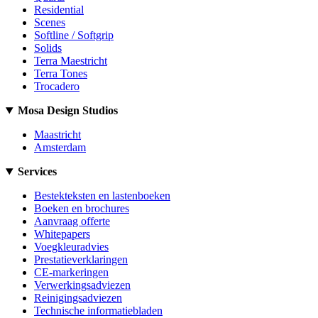
Residential
Scenes
Softline / Softgrip
Solids
Terra Maestricht
Terra Tones
Trocadero
Mosa Design Studios
Maastricht
Amsterdam
Services
Bestekteksten en lastenboeken
Boeken en brochures
Aanvraag offerte
Whitepapers
Voegkleuradvies
Prestatieverklaringen
CE-markeringen
Verwerkingsadviezen
Reinigingsadviezen
Technische informatiebladen