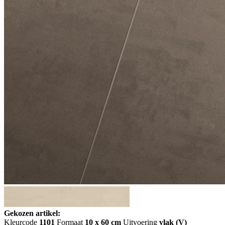
Gekozen artikel:
Kleurcode
1101
Formaat
10 x 60 cm
Uitvoering
vlak (V)