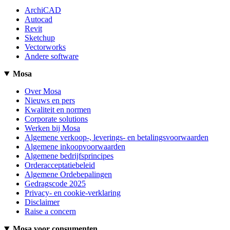
ArchiCAD
Autocad
Revit
Sketchup
Vectorworks
Andere software
Mosa
Over Mosa
Nieuws en pers
Kwaliteit en normen
Corporate solutions
Werken bij Mosa
Algemene verkoop-, leverings- en betalingsvoorwaarden
Algemene inkoopvoorwaarden
Algemene bedrijfsprincipes
Orderacceptatiebeleid
Algemene Ordebepalingen
Gedragscode 2025
Privacy- en cookie-verklaring
Disclaimer
Raise a concern
Mosa voor consumenten