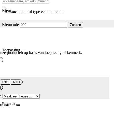
Kleur
Kies een kleur of type een kleurcode.
Kleurcode
Zoeken
Toepassing
nze producten op basis van toepassing of kenmerk.
n
R10
R11+
t
n
Formaat
rmaat.