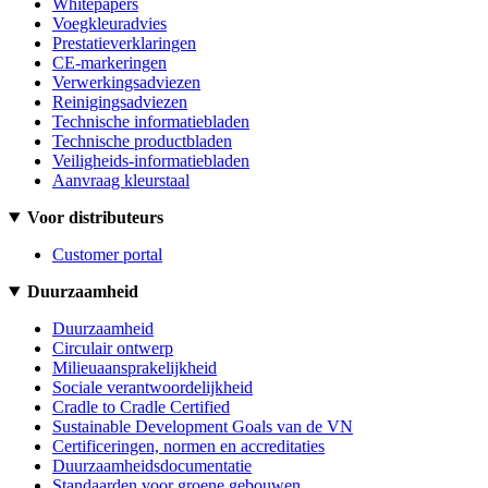
Whitepapers
Voegkleuradvies
Prestatieverklaringen
CE-markeringen
Verwerkingsadviezen
Reinigingsadviezen
Technische informatiebladen
Technische productbladen
Veiligheids-informatiebladen
Aanvraag kleurstaal
Voor distributeurs
Customer portal
Duurzaamheid
Duurzaamheid
Circulair ontwerp
Milieuaansprakelijkheid
Sociale verantwoordelijkheid
Cradle to Cradle Certified
Sustainable Development Goals van de VN
Certificeringen, normen en accreditaties
Duurzaamheidsdocumentatie
Standaarden voor groene gebouwen