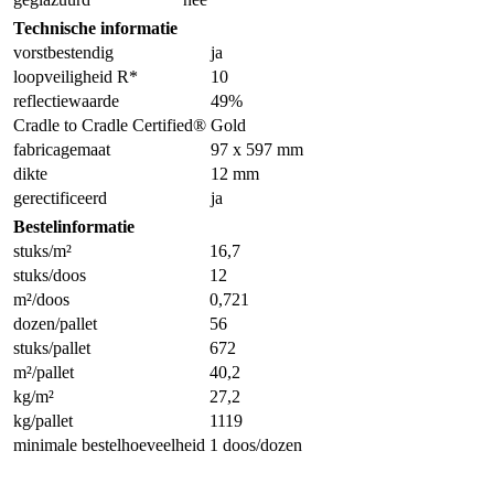
Technische informatie
vorstbestendig
ja
loopveiligheid R*
10
reflectiewaarde
49%
Cradle to Cradle Certified®
Gold
fabricagemaat
97 x 597 mm
dikte
12 mm
gerectificeerd
ja
Bestelinformatie
stuks/m²
16,7
stuks/doos
12
m²/doos
0,721
dozen/pallet
56
stuks/pallet
672
m²/pallet
40,2
kg/m²
27,2
kg/pallet
1119
minimale bestelhoeveelheid
1 doos/dozen