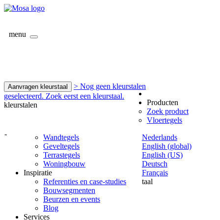
menu
> Nog geen kleurstalen
Aanvragen kleurstaal
geselecteerd. Zoek eerst een kleurstaal.
Producten
kleurstalen
Zoek product
Vloertegels
-
Wandtegels
Nederlands
Geveltegels
English (global)
Terrastegels
English (US)
Woningbouw
Deutsch
Inspiratie
Français
Referenties en case-studies
taal
Bouwsegmenten
Beurzen en events
Blog
Services