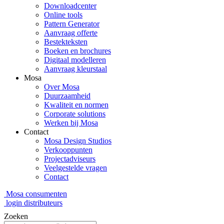
Downloadcenter
Online tools
Pattern Generator
Aanvraag offerte
Bestekteksten
Boeken en brochures
Digitaal modelleren
Aanvraag kleurstaal
Mosa
Over Mosa
Duurzaamheid
Kwaliteit en normen
Corporate solutions
Werken bij Mosa
Contact
Mosa Design Studios
Verkooppunten
Projectadviseurs
Veelgestelde vragen
Contact
Mosa consumenten
login distributeurs
Zoeken