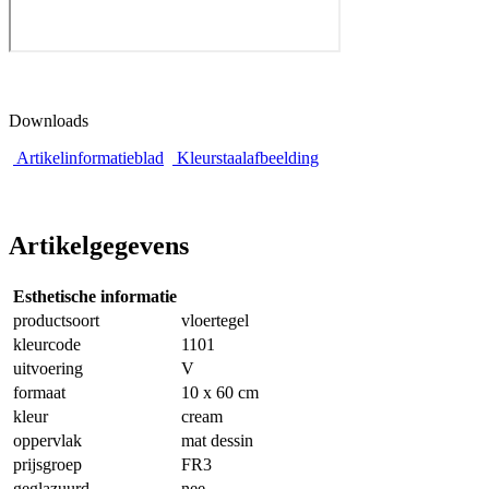
Downloads
Artikelinformatieblad
Kleurstaalafbeelding
Artikelgegevens
Esthetische informatie
productsoort
vloertegel
kleurcode
1101
uitvoering
V
formaat
10 x 60 cm
kleur
cream
oppervlak
mat dessin
prijsgroep
FR3
geglazuurd
nee