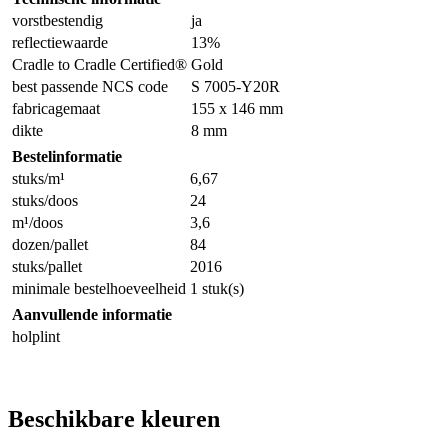
vorstbestendig
ja
reflectiewaarde
13%
Cradle to Cradle Certified®
Gold
best passende NCS code
S 7005-Y20R
fabricagemaat
155 x 146 mm
dikte
8 mm
Bestelinformatie
stuks/m¹
6,67
stuks/doos
24
m¹/doos
3,6
dozen/pallet
84
stuks/pallet
2016
minimale bestelhoeveelheid
1 stuk(s)
Aanvullende informatie
holplint
Beschikbare kleuren