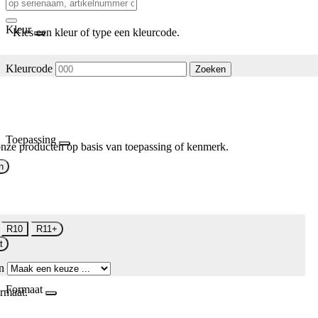
Kleur
Kies een kleur of type een kleurcode.
Kleurcode
Zoeken
Toepassing
nze producten op basis van toepassing of kenmerk.
n
R10
R11+
t
n
Formaat
rmaat.