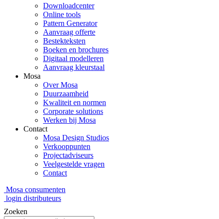
Downloadcenter
Online tools
Pattern Generator
Aanvraag offerte
Bestekteksten
Boeken en brochures
Digitaal modelleren
Aanvraag kleurstaal
Mosa
Over Mosa
Duurzaamheid
Kwaliteit en normen
Corporate solutions
Werken bij Mosa
Contact
Mosa Design Studios
Verkooppunten
Projectadviseurs
Veelgestelde vragen
Contact
Mosa consumenten
login distributeurs
Zoeken