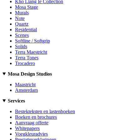
Kho Liang Ie Collection
Mosa Stage
Murals
Note
Quartz
Residential
Scenes
Softline / Softgrip
Solids
Terra Maestricht
Terra Tones
Trocadero
Mosa Design Studios
Maastricht
Amsterdam
Services
Bestekteksten en lastenboeken
Boeken en brochures
Aanvraag offerte
Whitepapers
Voegkleuradvies
Prestatieverklaringen