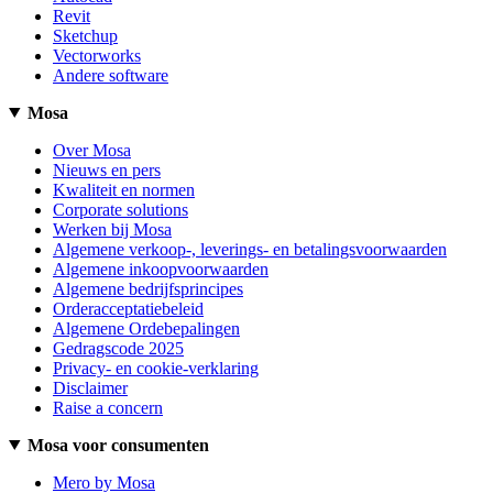
Revit
Sketchup
Vectorworks
Andere software
Mosa
Over Mosa
Nieuws en pers
Kwaliteit en normen
Corporate solutions
Werken bij Mosa
Algemene verkoop-, leverings- en betalingsvoorwaarden
Algemene inkoopvoorwaarden
Algemene bedrijfsprincipes
Orderacceptatiebeleid
Algemene Ordebepalingen
Gedragscode 2025
Privacy- en cookie-verklaring
Disclaimer
Raise a concern
Mosa voor consumenten
Mero by Mosa