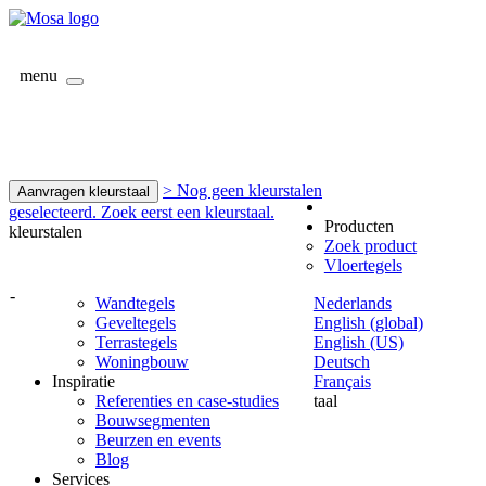
menu
> Nog geen kleurstalen
Aanvragen kleurstaal
geselecteerd. Zoek eerst een kleurstaal.
Producten
kleurstalen
Zoek product
Vloertegels
-
Wandtegels
Nederlands
Geveltegels
English (global)
Terrastegels
English (US)
Woningbouw
Deutsch
Inspiratie
Français
Referenties en case-studies
taal
Bouwsegmenten
Beurzen en events
Blog
Services