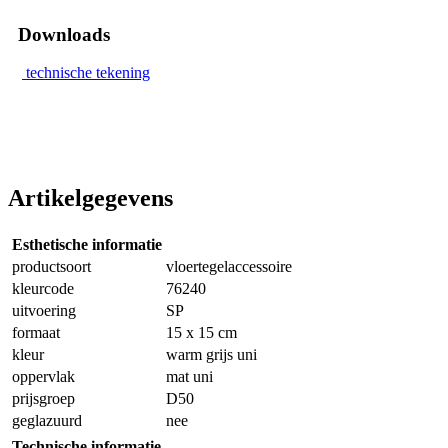
Downloads
technische tekening
Artikelgegevens
Esthetische informatie
productsoort
vloertegelaccessoire
kleurcode
76240
uitvoering
SP
formaat
15 x 15 cm
kleur
warm grijs uni
oppervlak
mat uni
prijsgroep
D50
geglazuurd
nee
Technische informatie