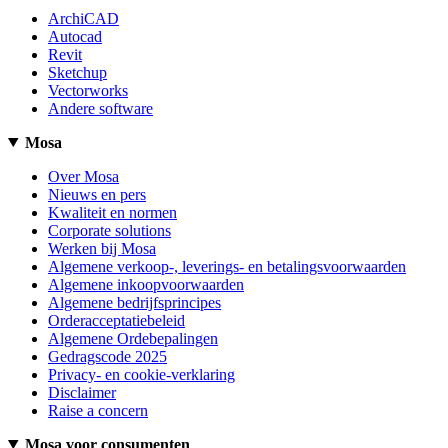
ArchiCAD
Autocad
Revit
Sketchup
Vectorworks
Andere software
Mosa
Over Mosa
Nieuws en pers
Kwaliteit en normen
Corporate solutions
Werken bij Mosa
Algemene verkoop-, leverings- en betalingsvoorwaarden
Algemene inkoopvoorwaarden
Algemene bedrijfsprincipes
Orderacceptatiebeleid
Algemene Ordebepalingen
Gedragscode 2025
Privacy- en cookie-verklaring
Disclaimer
Raise a concern
Mosa voor consumenten