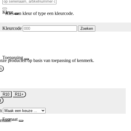
Kleur
Kies een kleur of type een kleurcode.
Kleurcode
Zoeken
Toepassing
nze producten op basis van toepassing of kenmerk.
n
R10
R11+
t
n
Formaat
rmaat.