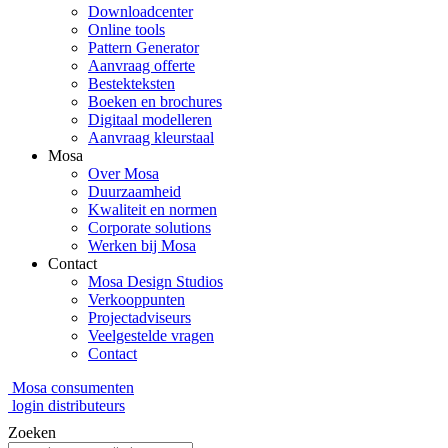
Downloadcenter
Online tools
Pattern Generator
Aanvraag offerte
Bestekteksten
Boeken en brochures
Digitaal modelleren
Aanvraag kleurstaal
Mosa
Over Mosa
Duurzaamheid
Kwaliteit en normen
Corporate solutions
Werken bij Mosa
Contact
Mosa Design Studios
Verkooppunten
Projectadviseurs
Veelgestelde vragen
Contact
Mosa consumenten
login distributeurs
Zoeken