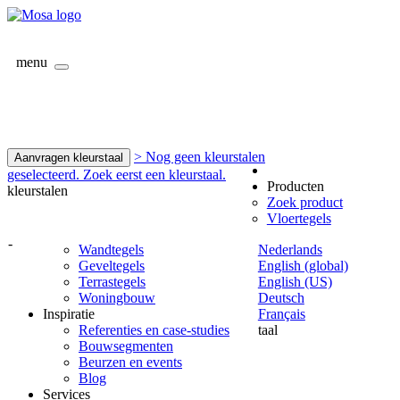
menu
> Nog geen kleurstalen
Aanvragen kleurstaal
geselecteerd. Zoek eerst een kleurstaal.
Producten
kleurstalen
Zoek product
Vloertegels
-
Wandtegels
Nederlands
Geveltegels
English (global)
Terrastegels
English (US)
Woningbouw
Deutsch
Inspiratie
Français
Referenties en case-studies
taal
Bouwsegmenten
Beurzen en events
Blog
Services