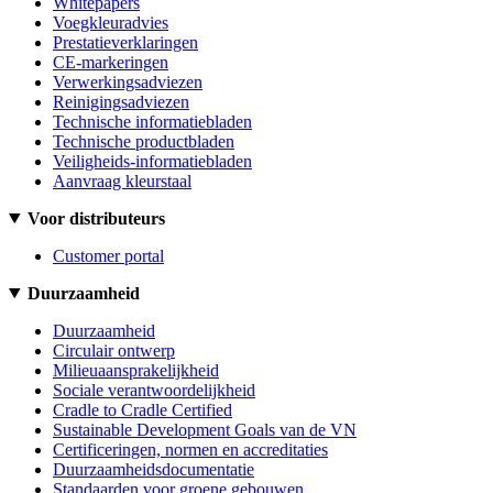
Whitepapers
Voegkleuradvies
Prestatieverklaringen
CE-markeringen
Verwerkingsadviezen
Reinigingsadviezen
Technische informatiebladen
Technische productbladen
Veiligheids-informatiebladen
Aanvraag kleurstaal
Voor distributeurs
Customer portal
Duurzaamheid
Duurzaamheid
Circulair ontwerp
Milieuaansprakelijkheid
Sociale verantwoordelijkheid
Cradle to Cradle Certified
Sustainable Development Goals van de VN
Certificeringen, normen en accreditaties
Duurzaamheidsdocumentatie
Standaarden voor groene gebouwen