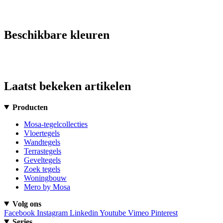
Beschikbare kleuren
Laatst bekeken artikelen
Producten
Mosa-tegelcollecties
Vloertegels
Wandtegels
Terrastegels
Geveltegels
Zoek tegels
Woningbouw
Mero by Mosa
Volg ons
Facebook
Instagram
Linkedin
Youtube
Vimeo
Pinterest
Series