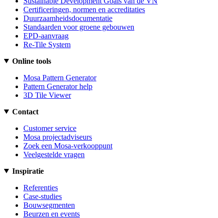
Sustainable Development Goals van de VN
Certificeringen, normen en accreditaties
Duurzaamheidsdocumentatie
Standaarden voor groene gebouwen
EPD-aanvraag
Re-Tile System
Online tools
Mosa Pattern Generator
Pattern Generator help
3D Tile Viewer
Contact
Customer service
Mosa projectadviseurs
Zoek een Mosa-verkooppunt
Veelgestelde vragen
Inspiratie
Referenties
Case-studies
Bouwsegmenten
Beurzen en events