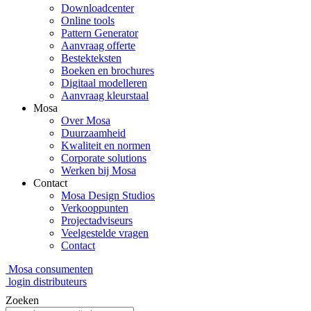
Downloadcenter
Online tools
Pattern Generator
Aanvraag offerte
Bestekteksten
Boeken en brochures
Digitaal modelleren
Aanvraag kleurstaal
Mosa
Over Mosa
Duurzaamheid
Kwaliteit en normen
Corporate solutions
Werken bij Mosa
Contact
Mosa Design Studios
Verkooppunten
Projectadviseurs
Veelgestelde vragen
Contact
Mosa consumenten
login distributeurs
Zoeken