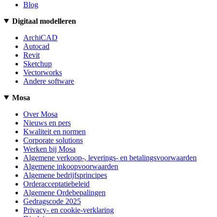
Blog
Digitaal modelleren
ArchiCAD
Autocad
Revit
Sketchup
Vectorworks
Andere software
Mosa
Over Mosa
Nieuws en pers
Kwaliteit en normen
Corporate solutions
Werken bij Mosa
Algemene verkoop-, leverings- en betalingsvoorwaarden
Algemene inkoopvoorwaarden
Algemene bedrijfsprincipes
Orderacceptatiebeleid
Algemene Ordebepalingen
Gedragscode 2025
Privacy- en cookie-verklaring