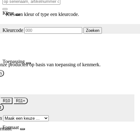
Kleur
Kies een kleur of type een kleurcode.
Kleurcode
Zoeken
Toepassing
nze producten op basis van toepassing of kenmerk.
n
R10
R11+
t
n
Formaat
rmaat.