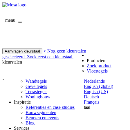
menu
> Nog geen kleurstalen
Aanvragen kleurstaal
geselecteerd. Zoek eerst een kleurstaal.
Producten
kleurstalen
Zoek product
Vloertegels
-
Wandtegels
Nederlands
Geveltegels
English (global)
Terrastegels
English (US)
Woningbouw
Deutsch
Inspiratie
Français
Referenties en case-studies
taal
Bouwsegmenten
Beurzen en events
Blog
Services