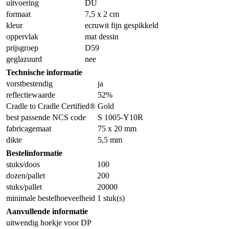
uitvoering
DU
formaat
7,5 x 2 cm
kleur
ecruwit fijn gespikkeld
oppervlak
mat dessin
prijsgroep
D59
geglazuurd
nee
Technische informatie
vorstbestendig
ja
reflectiewaarde
52%
Cradle to Cradle Certified®
Gold
best passende NCS code
S 1005-Y10R
fabricagemaat
75 x 20 mm
dikte
5,5 mm
Bestelinformatie
stuks/doos
100
dozen/pallet
200
stuks/pallet
20000
minimale bestelhoeveelheid
1 stuk(s)
Aanvullende informatie
uitwendig hoekje voor DP