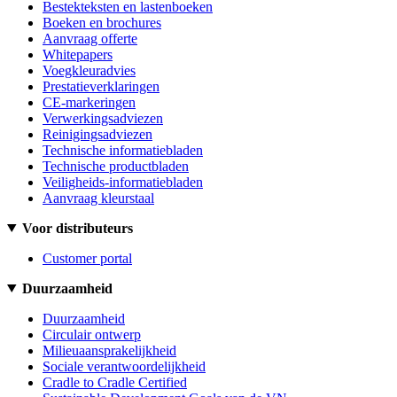
Bestekteksten en lastenboeken
Boeken en brochures
Aanvraag offerte
Whitepapers
Voegkleuradvies
Prestatieverklaringen
CE-markeringen
Verwerkingsadviezen
Reinigingsadviezen
Technische informatiebladen
Technische productbladen
Veiligheids-informatiebladen
Aanvraag kleurstaal
Voor distributeurs
Customer portal
Duurzaamheid
Duurzaamheid
Circulair ontwerp
Milieuaansprakelijkheid
Sociale verantwoordelijkheid
Cradle to Cradle Certified