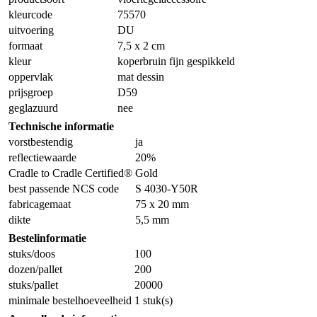
kleurcode
75570
uitvoering
DU
formaat
7,5 x 2 cm
kleur
koperbruin fijn gespikkeld
oppervlak
mat dessin
prijsgroep
D59
geglazuurd
nee
Technische informatie
vorstbestendig
ja
reflectiewaarde
20%
Cradle to Cradle Certified®
Gold
best passende NCS code
S 4030-Y50R
fabricagemaat
75 x 20 mm
dikte
5,5 mm
Bestelinformatie
stuks/doos
100
dozen/pallet
200
stuks/pallet
20000
minimale bestelhoeveelheid
1 stuk(s)