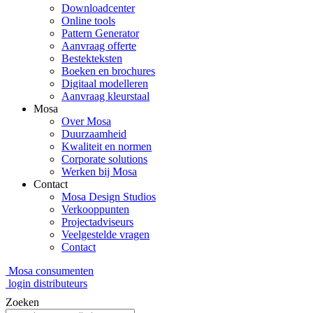
Downloadcenter
Online tools
Pattern Generator
Aanvraag offerte
Bestekteksten
Boeken en brochures
Digitaal modelleren
Aanvraag kleurstaal
Mosa
Over Mosa
Duurzaamheid
Kwaliteit en normen
Corporate solutions
Werken bij Mosa
Contact
Mosa Design Studios
Verkooppunten
Projectadviseurs
Veelgestelde vragen
Contact
Mosa consumenten
login distributeurs
Zoeken