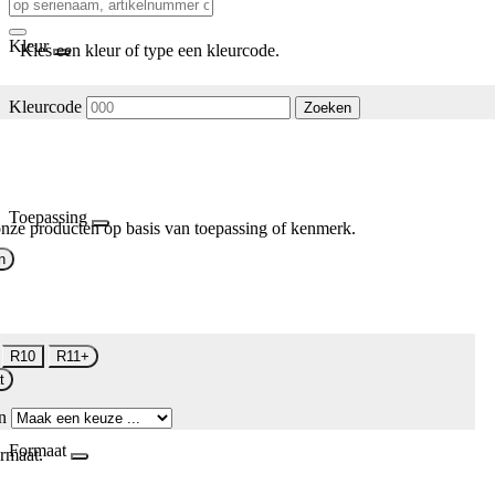
Kleur
Kies een kleur of type een kleurcode.
Kleurcode
Zoeken
Toepassing
nze producten op basis van toepassing of kenmerk.
n
R10
R11+
t
n
Formaat
rmaat.