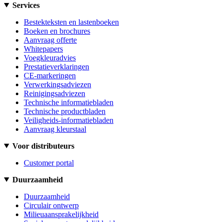
Services
Bestekteksten en lastenboeken
Boeken en brochures
Aanvraag offerte
Whitepapers
Voegkleuradvies
Prestatieverklaringen
CE-markeringen
Verwerkingsadviezen
Reinigingsadviezen
Technische informatiebladen
Technische productbladen
Veiligheids-informatiebladen
Aanvraag kleurstaal
Voor distributeurs
Customer portal
Duurzaamheid
Duurzaamheid
Circulair ontwerp
Milieuaansprakelijkheid