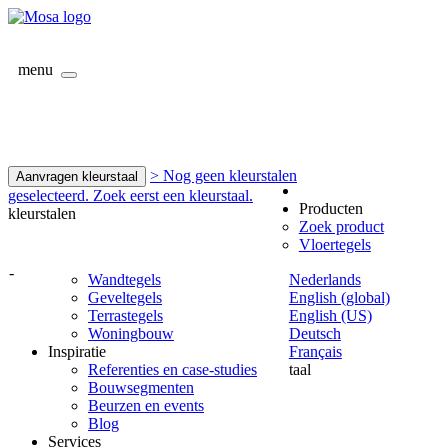
menu
> Nog geen kleurstalen
Aanvragen kleurstaal
geselecteerd. Zoek eerst een kleurstaal.
Producten
kleurstalen
Zoek product
Vloertegels
-
Wandtegels
Nederlands
Geveltegels
English (global)
Terrastegels
English (US)
Woningbouw
Deutsch
Inspiratie
Français
Referenties en case-studies
taal
Bouwsegmenten
Beurzen en events
Blog
Services