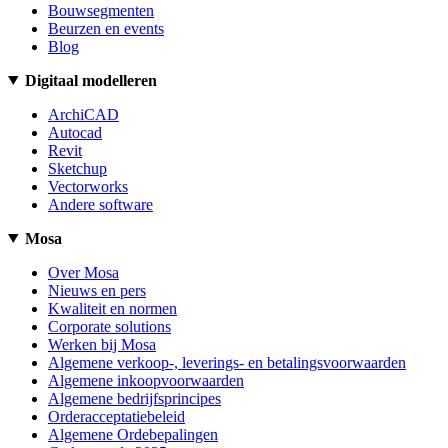
Bouwsegmenten
Beurzen en events
Blog
Digitaal modelleren
ArchiCAD
Autocad
Revit
Sketchup
Vectorworks
Andere software
Mosa
Over Mosa
Nieuws en pers
Kwaliteit en normen
Corporate solutions
Werken bij Mosa
Algemene verkoop-, leverings- en betalingsvoorwaarden
Algemene inkoopvoorwaarden
Algemene bedrijfsprincipes
Orderacceptatiebeleid
Algemene Ordebepalingen