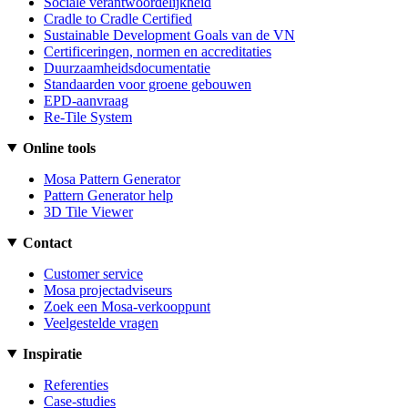
Sociale verantwoordelijkheid
Cradle to Cradle Certified
Sustainable Development Goals van de VN
Certificeringen, normen en accreditaties
Duurzaamheidsdocumentatie
Standaarden voor groene gebouwen
EPD-aanvraag
Re-Tile System
Online tools
Mosa Pattern Generator
Pattern Generator help
3D Tile Viewer
Contact
Customer service
Mosa projectadviseurs
Zoek een Mosa-verkooppunt
Veelgestelde vragen
Inspiratie
Referenties
Case-studies