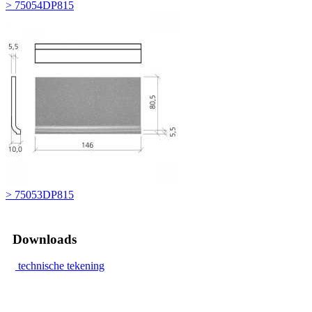
> 75054DP815
> 75053DP815
Downloads
technische tekening