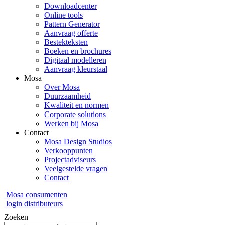
Downloadcenter
Online tools
Pattern Generator
Aanvraag offerte
Bestekteksten
Boeken en brochures
Digitaal modelleren
Aanvraag kleurstaal
Mosa
Over Mosa
Duurzaamheid
Kwaliteit en normen
Corporate solutions
Werken bij Mosa
Contact
Mosa Design Studios
Verkooppunten
Projectadviseurs
Veelgestelde vragen
Contact
Mosa consumenten
login distributeurs
Zoeken