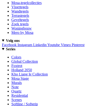
Mosa-tegelcollecties
Vloertegels
Wandtegels
Terrastegels
Geveltegels
Zoek tegels
Woningbouw
Mero by Mosa
Volg ons
Facebook
Instagram
Linkedin
Youtube
Vimeo
Pinterest
Series
Colors
Global Collection
Foxtrot
Holland 2050
Kho Liang Ie Collection
Mosa Stage
Murals
Note
Quartz
Residential
Scenes
Softline / Softgrip