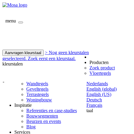
menu
> Nog geen kleurstalen
Aanvragen kleurstaal
geselecteerd. Zoek eerst een kleurstaal.
Producten
kleurstalen
Zoek product
Vloertegels
-
Wandtegels
Nederlands
Geveltegels
English (global)
Terrastegels
English (US)
Woningbouw
Deutsch
Inspiratie
Français
Referenties en case-studies
taal
Bouwsegmenten
Beurzen en events
Blog
Services