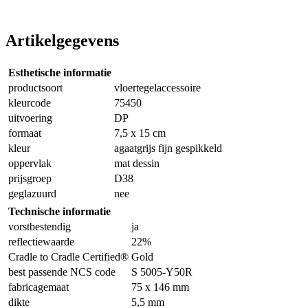
Artikelgegevens
Esthetische informatie
productsoort
vloertegelaccessoire
kleurcode
75450
uitvoering
DP
formaat
7,5 x 15 cm
kleur
agaatgrijs fijn gespikkeld
oppervlak
mat dessin
prijsgroep
D38
geglazuurd
nee
Technische informatie
vorstbestendig
ja
reflectiewaarde
22%
Cradle to Cradle Certified®
Gold
best passende NCS code
S 5005-Y50R
fabricagemaat
75 x 146 mm
dikte
5,5 mm