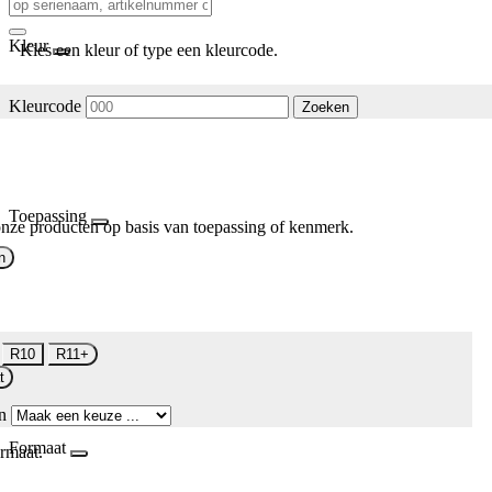
Kleur
Kies een kleur of type een kleurcode.
Kleurcode
Zoeken
Toepassing
nze producten op basis van toepassing of kenmerk.
n
R10
R11+
t
n
Formaat
rmaat.