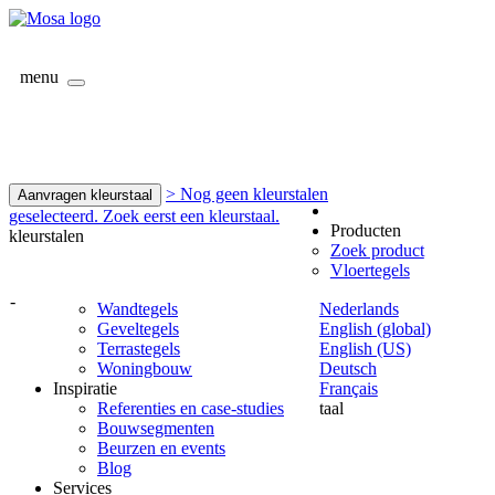
menu
> Nog geen kleurstalen
Aanvragen kleurstaal
geselecteerd. Zoek eerst een kleurstaal.
Producten
kleurstalen
Zoek product
Vloertegels
-
Wandtegels
Nederlands
Geveltegels
English (global)
Terrastegels
English (US)
Woningbouw
Deutsch
Inspiratie
Français
Referenties en case-studies
taal
Bouwsegmenten
Beurzen en events
Blog
Services