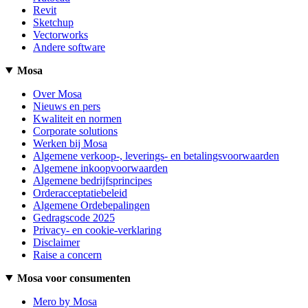
Revit
Sketchup
Vectorworks
Andere software
Mosa
Over Mosa
Nieuws en pers
Kwaliteit en normen
Corporate solutions
Werken bij Mosa
Algemene verkoop-, leverings- en betalingsvoorwaarden
Algemene inkoopvoorwaarden
Algemene bedrijfsprincipes
Orderacceptatiebeleid
Algemene Ordebepalingen
Gedragscode 2025
Privacy- en cookie-verklaring
Disclaimer
Raise a concern
Mosa voor consumenten
Mero by Mosa