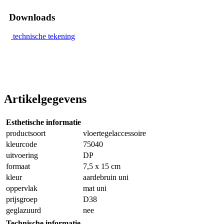
Downloads
technische tekening
Artikelgegevens
Esthetische informatie
productsoort
vloertegelaccessoire
kleurcode
75040
uitvoering
DP
formaat
7,5 x 15 cm
kleur
aardebruin uni
oppervlak
mat uni
prijsgroep
D38
geglazuurd
nee
Technische informatie