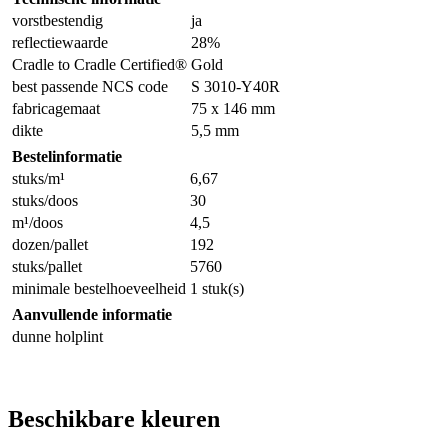
vorstbestendig
ja
reflectiewaarde
28%
Cradle to Cradle Certified®
Gold
best passende NCS code
S 3010-Y40R
fabricagemaat
75 x 146 mm
dikte
5,5 mm
Bestelinformatie
stuks/m¹
6,67
stuks/doos
30
m¹/doos
4,5
dozen/pallet
192
stuks/pallet
5760
minimale bestelhoeveelheid
1 stuk(s)
Aanvullende informatie
dunne holplint
Beschikbare kleuren