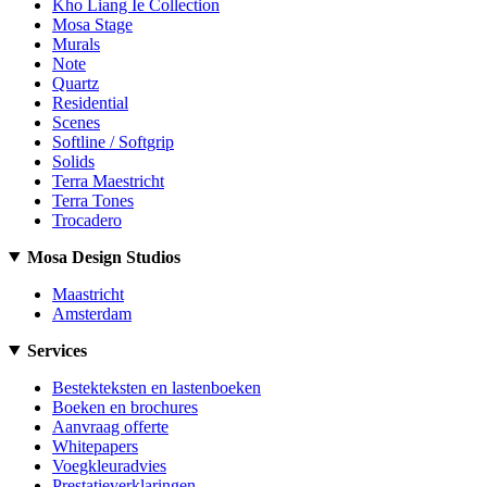
Kho Liang Ie Collection
Mosa Stage
Murals
Note
Quartz
Residential
Scenes
Softline / Softgrip
Solids
Terra Maestricht
Terra Tones
Trocadero
Mosa Design Studios
Maastricht
Amsterdam
Services
Bestekteksten en lastenboeken
Boeken en brochures
Aanvraag offerte
Whitepapers
Voegkleuradvies
Prestatieverklaringen