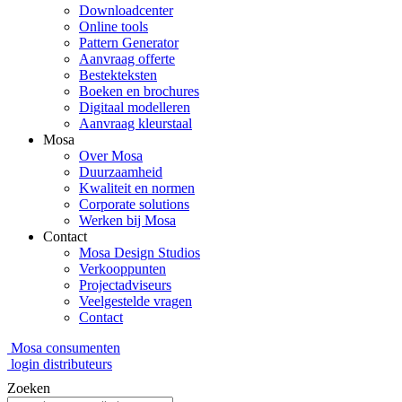
Downloadcenter
Online tools
Pattern Generator
Aanvraag offerte
Bestekteksten
Boeken en brochures
Digitaal modelleren
Aanvraag kleurstaal
Mosa
Over Mosa
Duurzaamheid
Kwaliteit en normen
Corporate solutions
Werken bij Mosa
Contact
Mosa Design Studios
Verkooppunten
Projectadviseurs
Veelgestelde vragen
Contact
Mosa consumenten
login distributeurs
Zoeken