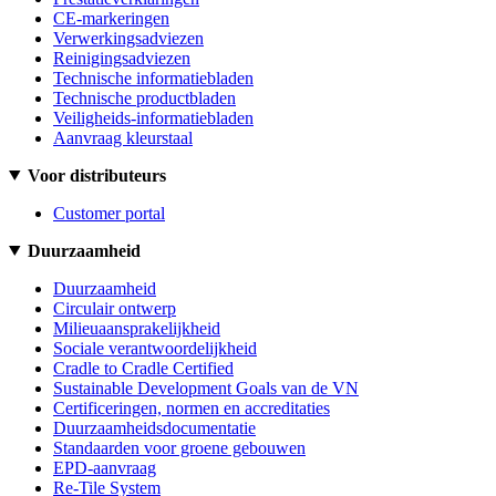
CE-markeringen
Verwerkingsadviezen
Reinigingsadviezen
Technische informatiebladen
Technische productbladen
Veiligheids-informatiebladen
Aanvraag kleurstaal
Voor distributeurs
Customer portal
Duurzaamheid
Duurzaamheid
Circulair ontwerp
Milieuaansprakelijkheid
Sociale verantwoordelijkheid
Cradle to Cradle Certified
Sustainable Development Goals van de VN
Certificeringen, normen en accreditaties
Duurzaamheidsdocumentatie
Standaarden voor groene gebouwen
EPD-aanvraag
Re-Tile System