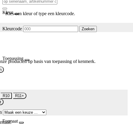
Kleur
Kies een kleur of type een kleurcode.
Kleurcode
Zoeken
Toepassing
nze producten op basis van toepassing of kenmerk.
n
R10
R11+
t
n
Formaat
rmaat.