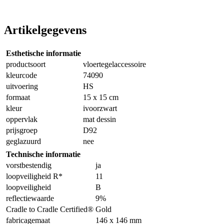
Artikelgegevens
Esthetische informatie
productsoort
vloertegelaccessoire
kleurcode
74090
uitvoering
HS
formaat
15 x 15 cm
kleur
ivoorzwart
oppervlak
mat dessin
prijsgroep
D92
geglazuurd
nee
Technische informatie
vorstbestendig
ja
loopveiligheid R*
11
loopveiligheid
B
reflectiewaarde
9%
Cradle to Cradle Certified®
Gold
fabricagemaat
146 x 146 mm