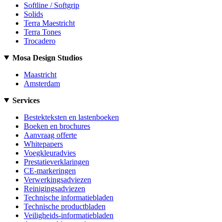
Softline / Softgrip
Solids
Terra Maestricht
Terra Tones
Trocadero
Mosa Design Studios
Maastricht
Amsterdam
Services
Bestekteksten en lastenboeken
Boeken en brochures
Aanvraag offerte
Whitepapers
Voegkleuradvies
Prestatieverklaringen
CE-markeringen
Verwerkingsadviezen
Reinigingsadviezen
Technische informatiebladen
Technische productbladen
Veiligheids-informatiebladen