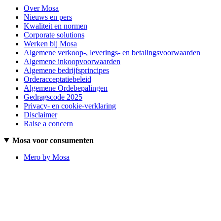
Over Mosa
Nieuws en pers
Kwaliteit en normen
Corporate solutions
Werken bij Mosa
Algemene verkoop-, leverings- en betalingsvoorwaarden
Algemene inkoopvoorwaarden
Algemene bedrijfsprincipes
Orderacceptatiebeleid
Algemene Ordebepalingen
Gedragscode 2025
Privacy- en cookie-verklaring
Disclaimer
Raise a concern
Mosa voor consumenten
Mero by Mosa