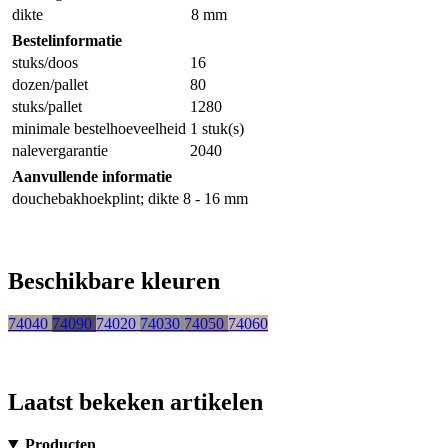
dikte
8 mm
Bestelinformatie
stuks/doos
16
dozen/pallet
80
stuks/pallet
1280
minimale bestelhoeveelheid
1 stuk(s)
nalevergarantie
2040
Aanvullende informatie
douchebakhoekplint; dikte 8 - 16 mm
Beschikbare kleuren
74040
74090
74020
74030
74050
74060
Laatst bekeken artikelen
Producten