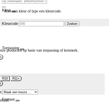
Kleur
Kies een kleur of type een kleurcode.
Kleurcode
Zoeken
Toepassing
nze producten op basis van toepassing of kenmerk.
n
R10
R11+
t
n
Formaat
rmaat.