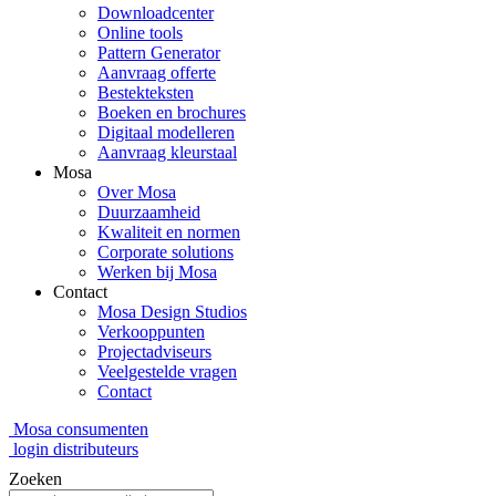
Downloadcenter
Online tools
Pattern Generator
Aanvraag offerte
Bestekteksten
Boeken en brochures
Digitaal modelleren
Aanvraag kleurstaal
Mosa
Over Mosa
Duurzaamheid
Kwaliteit en normen
Corporate solutions
Werken bij Mosa
Contact
Mosa Design Studios
Verkooppunten
Projectadviseurs
Veelgestelde vragen
Contact
Mosa consumenten
login distributeurs
Zoeken