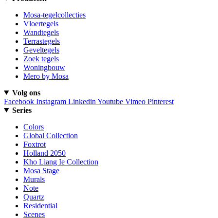
Mosa-tegelcollecties
Vloertegels
Wandtegels
Terrastegels
Geveltegels
Zoek tegels
Woningbouw
Mero by Mosa
Volg ons
Facebook
Instagram
Linkedin
Youtube
Vimeo
Pinterest
Series
Colors
Global Collection
Foxtrot
Holland 2050
Kho Liang Ie Collection
Mosa Stage
Murals
Note
Quartz
Residential
Scenes