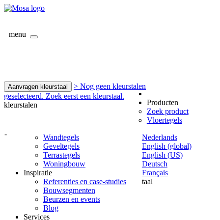
menu
> Nog geen kleurstalen
Aanvragen kleurstaal
geselecteerd. Zoek eerst een kleurstaal.
Producten
kleurstalen
Zoek product
Vloertegels
-
Wandtegels
Nederlands
Geveltegels
English (global)
Terrastegels
English (US)
Woningbouw
Deutsch
Inspiratie
Français
Referenties en case-studies
taal
Bouwsegmenten
Beurzen en events
Blog
Services