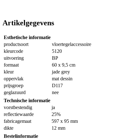
Artikelgegevens
Esthetische informatie
productsoort
vloertegelaccessoire
kleurcode
5120
uitvoering
BP
formaat
60 x 9,5 cm
kleur
jade grey
oppervlak
mat dessin
prijsgroep
D117
geglazuurd
nee
Technische informatie
vorstbestendig
ja
reflectiewaarde
25%
fabricagemaat
597 x 95 mm
dikte
12 mm
Bestelinformatie