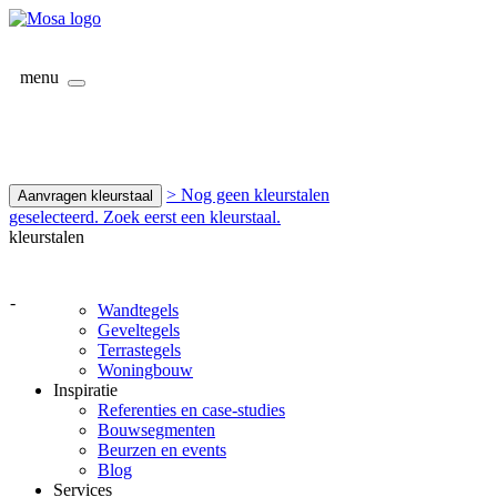
menu
> Nog geen kleurstalen
Aanvragen kleurstaal
geselecteerd. Zoek eerst een kleurstaal.
kleurstalen
-
Wandtegels
Geveltegels
Terrastegels
Woningbouw
Inspiratie
Referenties en case-studies
Bouwsegmenten
Beurzen en events
Blog
Services