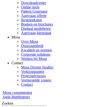
Downloadcenter
Online tools
Pattern Generator
Aanvraag offerte
Bestekteksten
Boeken en brochures
Digitaal modelleren
Aanvraag kleurstaal
Mosa
Over Mosa
Duurzaamheid
Kwaliteit en normen
Corporate solutions
Werken bij Mosa
Contact
Mosa Design Studios
Verkooppunten
Projectadviseurs
Veelgestelde vragen
Contact
Mosa consumenten
login distributeurs
Zoeken