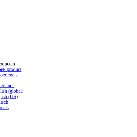
oducten
ek product
oertegels
erlands
lish (global)
lish (US)
tsch
nçais