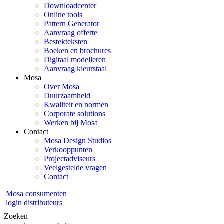
Downloadcenter
Online tools
Pattern Generator
Aanvraag offerte
Bestekteksten
Boeken en brochures
Digitaal modelleren
Aanvraag kleurstaal
Mosa
Over Mosa
Duurzaamheid
Kwaliteit en normen
Corporate solutions
Werken bij Mosa
Contact
Mosa Design Studios
Verkooppunten
Projectadviseurs
Veelgestelde vragen
Contact
Mosa consumenten
login distributeurs
Zoeken