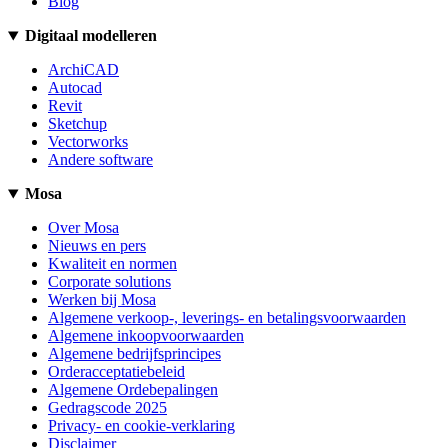
Blog
Digitaal modelleren
ArchiCAD
Autocad
Revit
Sketchup
Vectorworks
Andere software
Mosa
Over Mosa
Nieuws en pers
Kwaliteit en normen
Corporate solutions
Werken bij Mosa
Algemene verkoop-, leverings- en betalingsvoorwaarden
Algemene inkoopvoorwaarden
Algemene bedrijfsprincipes
Orderacceptatiebeleid
Algemene Ordebepalingen
Gedragscode 2025
Privacy- en cookie-verklaring
Disclaimer