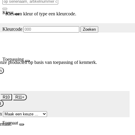
Kleur
Kies een kleur of type een kleurcode.
Kleurcode
Zoeken
Toepassing
nze producten op basis van toepassing of kenmerk.
n
R10
R11+
t
n
Formaat
rmaat.