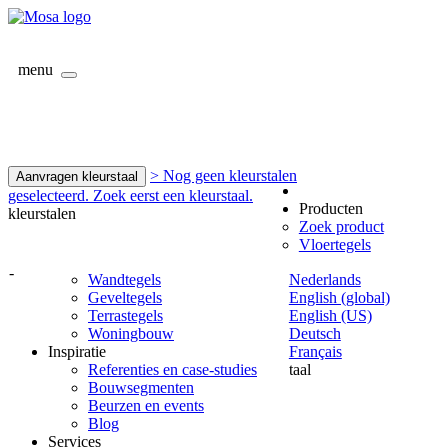
menu
> Nog geen kleurstalen
Aanvragen kleurstaal
geselecteerd. Zoek eerst een kleurstaal.
Producten
kleurstalen
Zoek product
Vloertegels
-
Wandtegels
Nederlands
Geveltegels
English (global)
Terrastegels
English (US)
Woningbouw
Deutsch
Inspiratie
Français
Referenties en case-studies
taal
Bouwsegmenten
Beurzen en events
Blog
Services