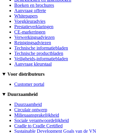
Boeken en brochures
Aanvraag offerte
Whitepapers
Voegkleuradvies
Prestatieverklaringen
CE-markeringen
Verwerkingsadviezen
Reinigingsadviezen
Technische informatiebladen
Technische productbladen
Veiligheids-informatiebladen
Aanvraag kleurstaal
Voor distributeurs
Customer portal
Duurzaamheid
Duurzaamheid
Circulair ontwerp
Milieuaansprakelijkheid
Sociale verantwoordelijkheid
Cradle to Cradle Certified
Sustainable Development Goals van de VN