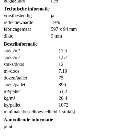
geglazuurd
nee
Technische informatie
vorstbestendig
ja
reflectiewaarde
19%
fabricagemaat
597 x 94 mm
dikte
9 mm
Bestelinformatie
stuks/m²
17,5
stuks/m¹
1,67
stuks/doos
12
m¹/doos
7,19
dozen/pallet
75
stuks/pallet
896
m²/pallet
51,2
kg/m²
20,4
kg/pallet
1072
minimale bestelhoeveelheid
1 stuk(s)
Aanvullende informatie
plint