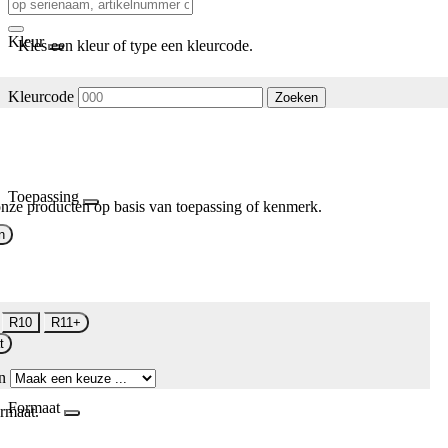
Kleur
Kies een kleur of type een kleurcode.
Kleurcode
Zoeken
Toepassing
nze producten op basis van toepassing of kenmerk.
n
R10
R11+
t
n
Formaat
rmaat.