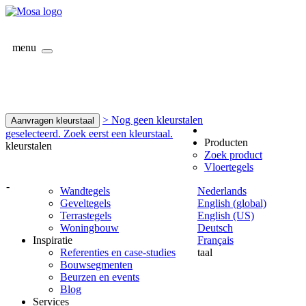
menu
> Nog geen kleurstalen
Aanvragen kleurstaal
geselecteerd. Zoek eerst een kleurstaal.
Producten
kleurstalen
Zoek product
Vloertegels
-
Wandtegels
Nederlands
Geveltegels
English (global)
Terrastegels
English (US)
Woningbouw
Deutsch
Inspiratie
Français
Referenties en case-studies
taal
Bouwsegmenten
Beurzen en events
Blog
Services