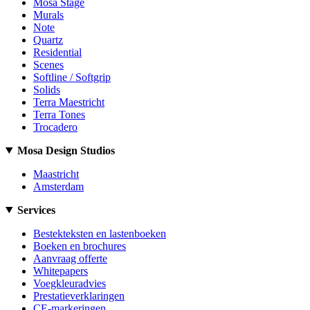
Mosa Stage
Murals
Note
Quartz
Residential
Scenes
Softline / Softgrip
Solids
Terra Maestricht
Terra Tones
Trocadero
Mosa Design Studios
Maastricht
Amsterdam
Services
Bestekteksten en lastenboeken
Boeken en brochures
Aanvraag offerte
Whitepapers
Voegkleuradvies
Prestatieverklaringen
CE-markeringen