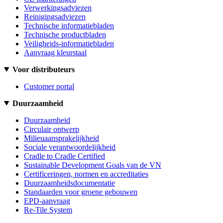
Verwerkingsadviezen
Reinigingsadviezen
Technische informatiebladen
Technische productbladen
Veiligheids-informatiebladen
Aanvraag kleurstaal
Voor distributeurs
Customer portal
Duurzaamheid
Duurzaamheid
Circulair ontwerp
Milieuaansprakelijkheid
Sociale verantwoordelijkheid
Cradle to Cradle Certified
Sustainable Development Goals van de VN
Certificeringen, normen en accreditaties
Duurzaamheidsdocumentatie
Standaarden voor groene gebouwen
EPD-aanvraag
Re-Tile System