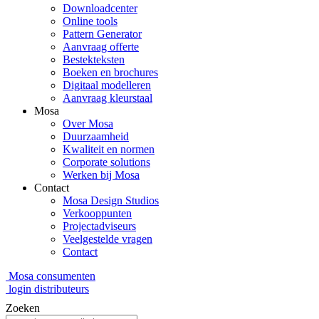
Downloadcenter
Online tools
Pattern Generator
Aanvraag offerte
Bestekteksten
Boeken en brochures
Digitaal modelleren
Aanvraag kleurstaal
Mosa
Over Mosa
Duurzaamheid
Kwaliteit en normen
Corporate solutions
Werken bij Mosa
Contact
Mosa Design Studios
Verkooppunten
Projectadviseurs
Veelgestelde vragen
Contact
Mosa consumenten
login distributeurs
Zoeken