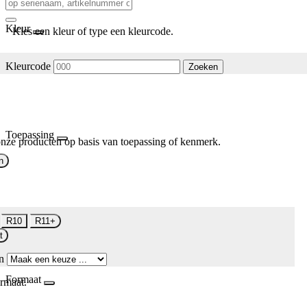
Kleur
Kies een kleur of type een kleurcode.
Kleurcode
Zoeken
Toepassing
nze producten op basis van toepassing of kenmerk.
n
R10
R11+
t
n
Formaat
rmaat.