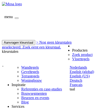
menu
> Nog geen kleurstalen
Aanvragen kleurstaal
geselecteerd. Zoek eerst een kleurstaal.
Producten
kleurstalen
Zoek product
Vloertegels
-
Wandtegels
Nederlands
Geveltegels
English (global)
Terrastegels
English (US)
Woningbouw
Deutsch
Inspiratie
Français
Referenties en case-studies
taal
Bouwsegmenten
Beurzen en events
Blog
Services