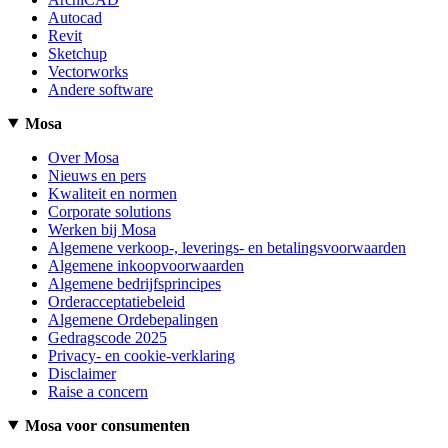
Autocad
Revit
Sketchup
Vectorworks
Andere software
Mosa
Over Mosa
Nieuws en pers
Kwaliteit en normen
Corporate solutions
Werken bij Mosa
Algemene verkoop-, leverings- en betalingsvoorwaarden
Algemene inkoopvoorwaarden
Algemene bedrijfsprincipes
Orderacceptatiebeleid
Algemene Ordebepalingen
Gedragscode 2025
Privacy- en cookie-verklaring
Disclaimer
Raise a concern
Mosa voor consumenten