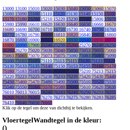
13000
13100
15010
15020
15030
15040
15050
15060
15070
15080
15090
15100
15110
15120
15130
15140
15150
15160
15170
15180
15200
15210
15220
15230
15240
15800
15970
15980
15990
16610
16620
16630
16640
16650
16660
16670
16680
16690
16700
16710
16720
16730
16740
16750
16760
16770
16780
16790
16800
16810
16820
16840
16850
16860
16870
16880
16900
16910
16920
16930
16940
16950
16970
16980
16990
17900
25240
25250
25260
25270
26240
26250
26260
26270
75020
75030
75040
75050
75053
75055
75060
75063
75065
75070
75073
75075
75080
75083
75085
75090
75100
75103
75105
75110
75113
75115
75120
75123
75125
75130
75133
75135
75140
75150
75153
75155
75160
75170
75180
75183
75185
75200
75203
75205
75210
75213
75215
75220
75223
75225
75230
75233
75235
75420
75430
75440
75450
75460
75470
75480
75490
75500
75510
75520
75530
75540
75550
75560
75570
75580
75600
75610
75620
75630
76010
76013
76015
76240
76243
76245
76250
76253
76255
76260
76263
76265
76270
76273
76275
76280
76283
76285
76410
76640
76650
76660
Klik op de tegel om deze van dichtbij te bekijken.
Vloertegel
Wandtegel
in de kleur:
(
)