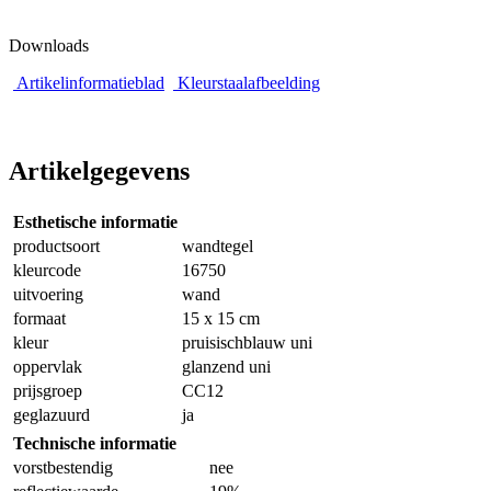
Downloads
Artikelinformatieblad
Kleurstaalafbeelding
Artikelgegevens
Esthetische informatie
productsoort
wandtegel
kleurcode
16750
uitvoering
wand
formaat
15 x 15 cm
kleur
pruisischblauw uni
oppervlak
glanzend uni
prijsgroep
CC12
geglazuurd
ja
Technische informatie
vorstbestendig
nee