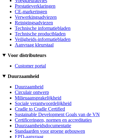
Voegkleuradvies
Prestatieverklaringen
CE-markeringen
Verwerkingsadviezen
Reinigingsadviezen
Technische informatiebladen
Technische productbladen
Veiligheids-informatiebladen
Aanvraag kleurstaal
Voor distributeurs
Customer portal
Duurzaamheid
Duurzaamheid
Circulair ontwerp
Milieuaansprakelijkheid
Sociale verantwoordelijkheid
Cradle to Cradle Certified
Sustainable Development Goals van de VN
Certificeringen, normen en accreditaties
Duurzaamheidsdocumentatie
Standaarden voor groene gebouwen
EPD-aanvraag