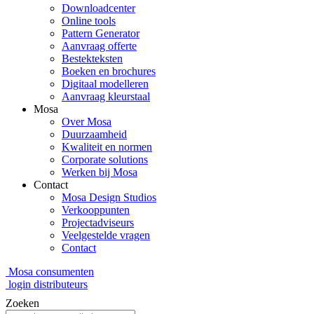
Downloadcenter
Online tools
Pattern Generator
Aanvraag offerte
Bestekteksten
Boeken en brochures
Digitaal modelleren
Aanvraag kleurstaal
Mosa
Over Mosa
Duurzaamheid
Kwaliteit en normen
Corporate solutions
Werken bij Mosa
Contact
Mosa Design Studios
Verkooppunten
Projectadviseurs
Veelgestelde vragen
Contact
Mosa consumenten
login distributeurs
Zoeken