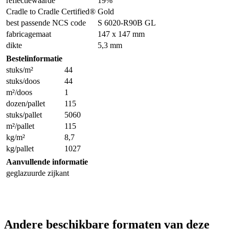
reflectiewaarde
19%
Cradle to Cradle Certified®
Gold
best passende NCS code
S 6020-R90B GL
fabricagemaat
147 x 147 mm
dikte
5,3 mm
Bestelinformatie
stuks/m²
44
stuks/doos
44
m²/doos
1
dozen/pallet
115
stuks/pallet
5060
m²/pallet
115
kg/m²
8,7
kg/pallet
1027
Aanvullende informatie
geglazuurde zijkant
Andere beschikbare formaten van deze