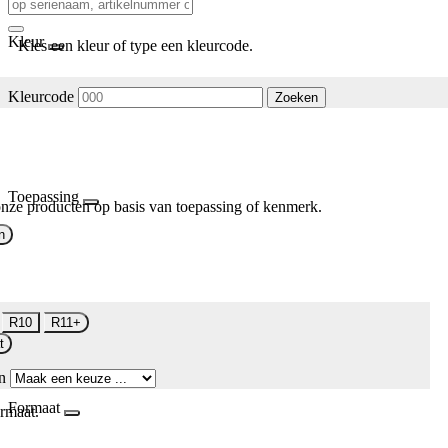
Kleur
Kies een kleur of type een kleurcode.
Kleurcode
Zoeken
Toepassing
nze producten op basis van toepassing of kenmerk.
n
R10
R11+
t
n
Formaat
rmaat.