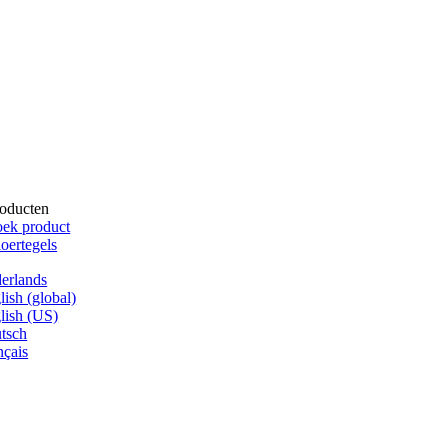
oducten
ek product
oertegels
erlands
lish (global)
lish (US)
tsch
nçais