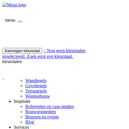
menu
> Nog geen kleurstalen
Aanvragen kleurstaal
geselecteerd. Zoek eerst een kleurstaal.
kleurstalen
-
Wandtegels
Geveltegels
Terrastegels
Woningbouw
Inspiratie
Referenties en case-studies
Bouwsegmenten
Beurzen en events
Blog
Services