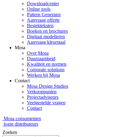
Downloadcenter
Online tools
Pattern Generator
Aanvraag offerte
Bestekteksten
Boeken en brochures
Digitaal modelleren
Aanvraag kleurstaal
Mosa
Over Mosa
Duurzaamheid
Kwaliteit en normen
Corporate solutions
Werken bij Mosa
Contact
Mosa Design Studios
Verkooppunten
Projectadviseurs
Veelgestelde vragen
Contact
Mosa consumenten
login distributeurs
Zoeken