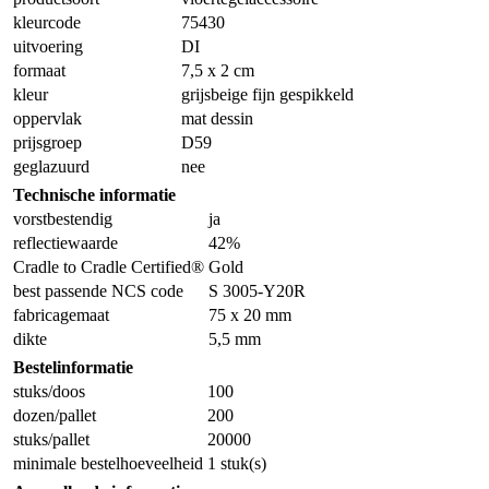
kleurcode
75430
uitvoering
DI
formaat
7,5 x 2 cm
kleur
grijsbeige fijn gespikkeld
oppervlak
mat dessin
prijsgroep
D59
geglazuurd
nee
Technische informatie
vorstbestendig
ja
reflectiewaarde
42%
Cradle to Cradle Certified®
Gold
best passende NCS code
S 3005-Y20R
fabricagemaat
75 x 20 mm
dikte
5,5 mm
Bestelinformatie
stuks/doos
100
dozen/pallet
200
stuks/pallet
20000
minimale bestelhoeveelheid
1 stuk(s)