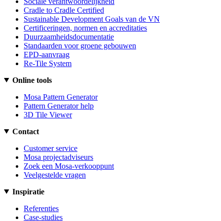
Sociale verantwoordelijkheid
Cradle to Cradle Certified
Sustainable Development Goals van de VN
Certificeringen, normen en accreditaties
Duurzaamheidsdocumentatie
Standaarden voor groene gebouwen
EPD-aanvraag
Re-Tile System
Online tools
Mosa Pattern Generator
Pattern Generator help
3D Tile Viewer
Contact
Customer service
Mosa projectadviseurs
Zoek een Mosa-verkooppunt
Veelgestelde vragen
Inspiratie
Referenties
Case-studies