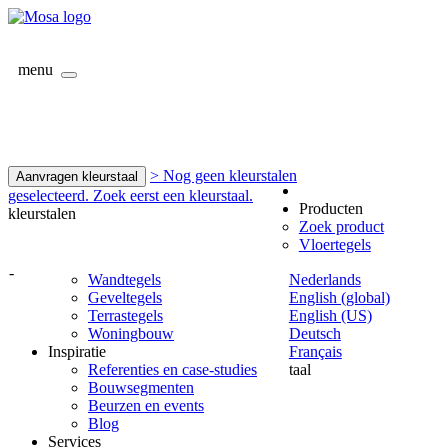
menu
> Nog geen kleurstalen
Aanvragen kleurstaal
geselecteerd. Zoek eerst een kleurstaal.
Producten
kleurstalen
Zoek product
Vloertegels
-
Wandtegels
Nederlands
Geveltegels
English (global)
Terrastegels
English (US)
Woningbouw
Deutsch
Inspiratie
Français
Referenties en case-studies
taal
Bouwsegmenten
Beurzen en events
Blog
Services