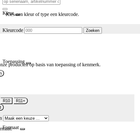
Kleur
Kies een kleur of type een kleurcode.
Kleurcode
Zoeken
Toepassing
nze producten op basis van toepassing of kenmerk.
n
R10
R11+
t
n
Formaat
rmaat.