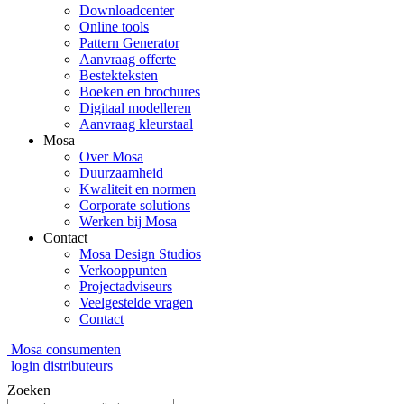
Downloadcenter
Online tools
Pattern Generator
Aanvraag offerte
Bestekteksten
Boeken en brochures
Digitaal modelleren
Aanvraag kleurstaal
Mosa
Over Mosa
Duurzaamheid
Kwaliteit en normen
Corporate solutions
Werken bij Mosa
Contact
Mosa Design Studios
Verkooppunten
Projectadviseurs
Veelgestelde vragen
Contact
Mosa consumenten
login distributeurs
Zoeken