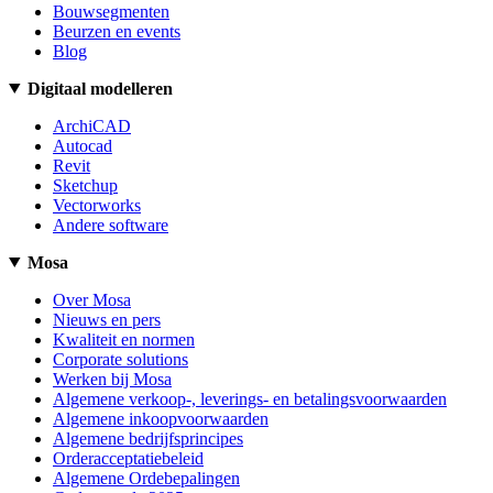
Bouwsegmenten
Beurzen en events
Blog
Digitaal modelleren
ArchiCAD
Autocad
Revit
Sketchup
Vectorworks
Andere software
Mosa
Over Mosa
Nieuws en pers
Kwaliteit en normen
Corporate solutions
Werken bij Mosa
Algemene verkoop-, leverings- en betalingsvoorwaarden
Algemene inkoopvoorwaarden
Algemene bedrijfsprincipes
Orderacceptatiebeleid
Algemene Ordebepalingen