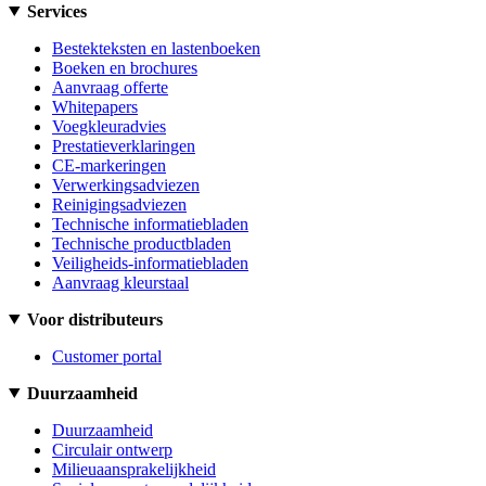
Services
Bestekteksten en lastenboeken
Boeken en brochures
Aanvraag offerte
Whitepapers
Voegkleuradvies
Prestatieverklaringen
CE-markeringen
Verwerkingsadviezen
Reinigingsadviezen
Technische informatiebladen
Technische productbladen
Veiligheids-informatiebladen
Aanvraag kleurstaal
Voor distributeurs
Customer portal
Duurzaamheid
Duurzaamheid
Circulair ontwerp
Milieuaansprakelijkheid