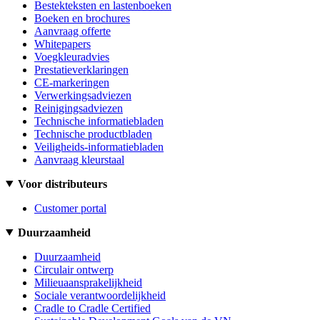
Bestekteksten en lastenboeken
Boeken en brochures
Aanvraag offerte
Whitepapers
Voegkleuradvies
Prestatieverklaringen
CE-markeringen
Verwerkingsadviezen
Reinigingsadviezen
Technische informatiebladen
Technische productbladen
Veiligheids-informatiebladen
Aanvraag kleurstaal
Voor distributeurs
Customer portal
Duurzaamheid
Duurzaamheid
Circulair ontwerp
Milieuaansprakelijkheid
Sociale verantwoordelijkheid
Cradle to Cradle Certified