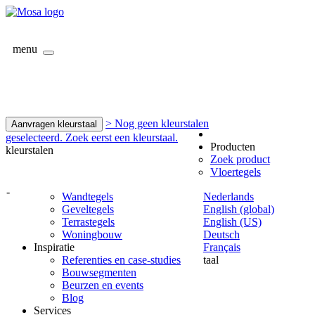
menu
> Nog geen kleurstalen
Aanvragen kleurstaal
geselecteerd. Zoek eerst een kleurstaal.
Producten
kleurstalen
Zoek product
Vloertegels
-
Wandtegels
Nederlands
Geveltegels
English (global)
Terrastegels
English (US)
Woningbouw
Deutsch
Inspiratie
Français
Referenties en case-studies
taal
Bouwsegmenten
Beurzen en events
Blog
Services