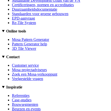
Sustainable Development Goals van de VN
Certificeringen, normen en accreditaties
Duurzaamheidsdocumentatie
Standaarden voor groene gebouwen
EPD-aanvraag
Re-Tile System
Online tools
Mosa Pattern Generator
Pattern Generator help
3D Tile Viewer
Contact
Customer service
Mosa projectadviseurs
Zoek een Mosa-verkooppunt
Veelgestelde vragen
Inspiratie
Referenties
Case-studies
Bouwsegmenten
Beurzen en events