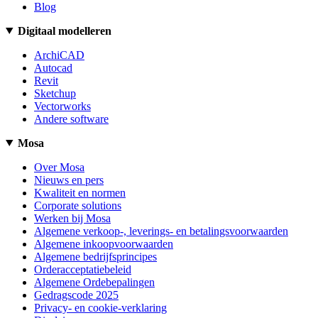
Blog
Digitaal modelleren
ArchiCAD
Autocad
Revit
Sketchup
Vectorworks
Andere software
Mosa
Over Mosa
Nieuws en pers
Kwaliteit en normen
Corporate solutions
Werken bij Mosa
Algemene verkoop-, leverings- en betalingsvoorwaarden
Algemene inkoopvoorwaarden
Algemene bedrijfsprincipes
Orderacceptatiebeleid
Algemene Ordebepalingen
Gedragscode 2025
Privacy- en cookie-verklaring