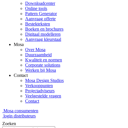
Downloadcenter
Online tools
Pattern Generator
Aanvraag offerte
Bestekteksten
Boeken en brochures
Digitaal modelleren
Aanvraag kleurstaal
Mosa
Over Mosa
Duurzaamheid
Kwaliteit en normen
Corporate solutions
Werken bij Mosa
Contact
Mosa Design Studios
Verkooppunten
Projectadviseurs
Veelgestelde vragen
Contact
Mosa consumenten
login distributeurs
Zoeken