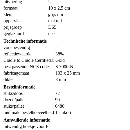
uitvoering
U
formaat
10 x 2,5 cm
kleur
grijs uni
oppervlak
mat uni
prijsgroep
D65
geglazuurd
nee
Technische informatie
vorstbestendig
ja
reflectiewaarde
38%
Cradle to Cradle Certified®
Gold
best passende NCS code
S 3000-N
fabricagemaat
103 x 25 mm
dikte
8 mm
Bestelinformatie
stuks/doos
72
dozen/pallet
90
stuks/pallet
6480
minimale bestelhoeveelheid
1 stuk(s)
Aanvullende informatie
uitwendig hoekje voor P