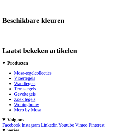
Beschikbare kleuren
Laatst bekeken artikelen
Producten
Mosa-tegelcollecties
Vloertegels
Wandtegels
Terrastegels
Geveltegels
Zoek tegels
Woningbouw
Mero by Mosa
Volg ons
Facebook
Instagram
Linkedin
Youtube
Vimeo
Pinterest
Series