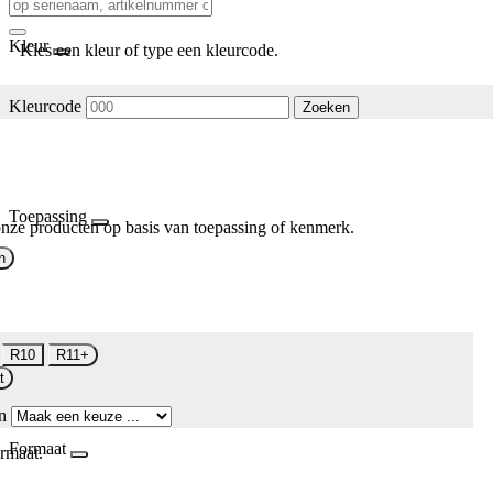
Kleur
Kies een kleur of type een kleurcode.
Kleurcode
Zoeken
Toepassing
nze producten op basis van toepassing of kenmerk.
n
R10
R11+
t
n
Formaat
rmaat.