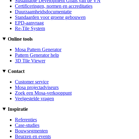
Sustainable Development Goals van de VN
Certificeringen, normen en accreditaties
Duurzaamheidsdocumentatie
Standaarden voor groene gebouwen
EPD-aanvraag
Re-Tile System
Online tools
Mosa Pattern Generator
Pattern Generator help
3D Tile Viewer
Contact
Customer service
Mosa projectadviseurs
Zoek een Mosa-verkooppunt
Veelgestelde vragen
Inspiratie
Referenties
Case-studies
Bouwsegmenten
Beurzen en events