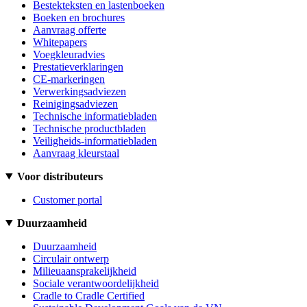
Bestekteksten en lastenboeken
Boeken en brochures
Aanvraag offerte
Whitepapers
Voegkleuradvies
Prestatieverklaringen
CE-markeringen
Verwerkingsadviezen
Reinigingsadviezen
Technische informatiebladen
Technische productbladen
Veiligheids-informatiebladen
Aanvraag kleurstaal
Voor distributeurs
Customer portal
Duurzaamheid
Duurzaamheid
Circulair ontwerp
Milieuaansprakelijkheid
Sociale verantwoordelijkheid
Cradle to Cradle Certified