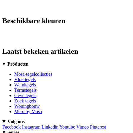
Beschikbare kleuren
Laatst bekeken artikelen
Producten
Mosa-tegelcollecties
Vloertegels
Wandtegels
Terrastegels
Geveltegels
Zoek tegels
Woningbouw
Mero by Mosa
Volg ons
Facebook
Instagram
Linkedin
Youtube
Vimeo
Pinterest
Series