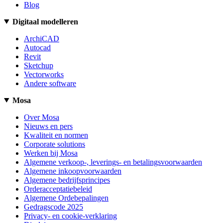
Blog
Digitaal modelleren
ArchiCAD
Autocad
Revit
Sketchup
Vectorworks
Andere software
Mosa
Over Mosa
Nieuws en pers
Kwaliteit en normen
Corporate solutions
Werken bij Mosa
Algemene verkoop-, leverings- en betalingsvoorwaarden
Algemene inkoopvoorwaarden
Algemene bedrijfsprincipes
Orderacceptatiebeleid
Algemene Ordebepalingen
Gedragscode 2025
Privacy- en cookie-verklaring