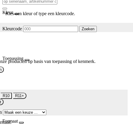
Kleur
Kies een kleur of type een kleurcode.
Kleurcode
Zoeken
Toepassing
nze producten op basis van toepassing of kenmerk.
n
R10
R11+
t
n
Formaat
rmaat.