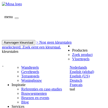
menu
> Nog geen kleurstalen
Aanvragen kleurstaal
geselecteerd. Zoek eerst een kleurstaal.
Producten
kleurstalen
Zoek product
Vloertegels
-
Wandtegels
Nederlands
Geveltegels
English (global)
Terrastegels
English (US)
Woningbouw
Deutsch
Inspiratie
Français
Referenties en case-studies
taal
Bouwsegmenten
Beurzen en events
Blog
Services