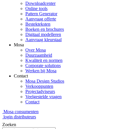
Downloadcenter
Online tools
Pattern Generator
Aanvraag offerte
Bestekteksten
Boeken en brochures
Digitaal modelleren
Aanvraag kleurstaal
Mosa
Over Mosa
Duurzaamheid
Kwaliteit en normen
Corporate solutions
Werken bij Mosa
Contact
Mosa Design Studios
Verkooppunten
Projectadviseurs
Veelgestelde vragen
Contact
Mosa consumenten
login distributeurs
Zoeken