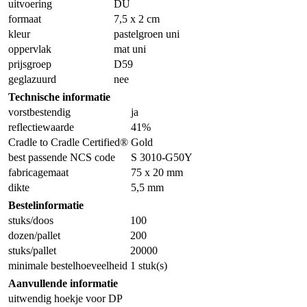
uitvoering
DU
formaat
7,5 x 2 cm
kleur
pastelgroen uni
oppervlak
mat uni
prijsgroep
D59
geglazuurd
nee
Technische informatie
vorstbestendig
ja
reflectiewaarde
41%
Cradle to Cradle Certified®
Gold
best passende NCS code
S 3010-G50Y
fabricagemaat
75 x 20 mm
dikte
5,5 mm
Bestelinformatie
stuks/doos
100
dozen/pallet
200
stuks/pallet
20000
minimale bestelhoeveelheid
1 stuk(s)
Aanvullende informatie
uitwendig hoekje voor DP