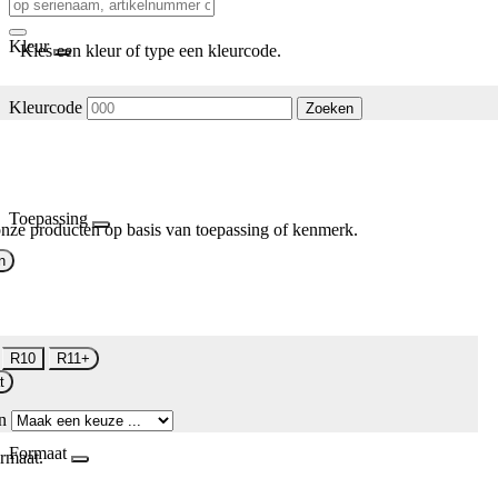
Kleur
Kies een kleur of type een kleurcode.
Kleurcode
Zoeken
Toepassing
nze producten op basis van toepassing of kenmerk.
n
R10
R11+
t
n
Formaat
rmaat.