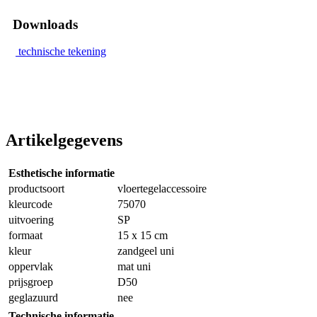
Downloads
technische tekening
Artikelgegevens
Esthetische informatie
productsoort
vloertegelaccessoire
kleurcode
75070
uitvoering
SP
formaat
15 x 15 cm
kleur
zandgeel uni
oppervlak
mat uni
prijsgroep
D50
geglazuurd
nee
Technische informatie