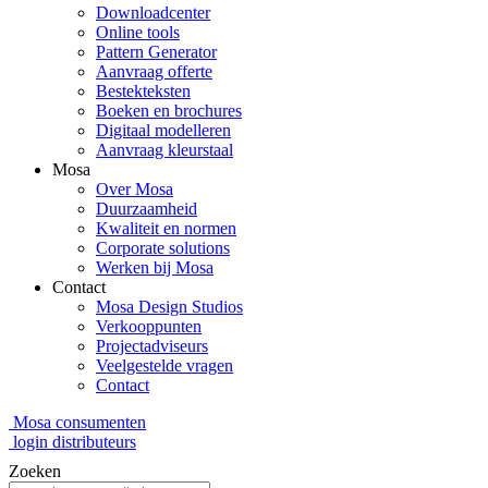
Downloadcenter
Online tools
Pattern Generator
Aanvraag offerte
Bestekteksten
Boeken en brochures
Digitaal modelleren
Aanvraag kleurstaal
Mosa
Over Mosa
Duurzaamheid
Kwaliteit en normen
Corporate solutions
Werken bij Mosa
Contact
Mosa Design Studios
Verkooppunten
Projectadviseurs
Veelgestelde vragen
Contact
Mosa consumenten
login distributeurs
Zoeken