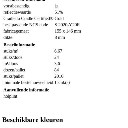
vorstbestendig
ja
reflectiewaarde
51%
Cradle to Cradle Certified®
Gold
best passende NCS code
S 2020-Y20R
fabricagemaat
155 x 146 mm
dikte
8 mm
Bestelinformatie
stuks/m¹
6,67
stuks/doos
24
m¹/doos
3,6
dozen/pallet
84
stuks/pallet
2016
minimale bestelhoeveelheid
1 stuk(s)
Aanvullende informatie
holplint
Beschikbare kleuren