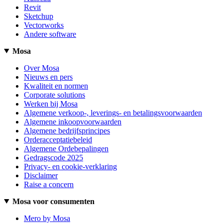
Revit
Sketchup
Vectorworks
Andere software
Mosa
Over Mosa
Nieuws en pers
Kwaliteit en normen
Corporate solutions
Werken bij Mosa
Algemene verkoop-, leverings- en betalingsvoorwaarden
Algemene inkoopvoorwaarden
Algemene bedrijfsprincipes
Orderacceptatiebeleid
Algemene Ordebepalingen
Gedragscode 2025
Privacy- en cookie-verklaring
Disclaimer
Raise a concern
Mosa voor consumenten
Mero by Mosa