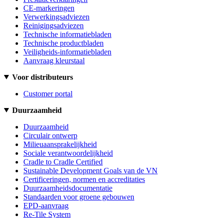
CE-markeringen
Verwerkingsadviezen
Reinigingsadviezen
Technische informatiebladen
Technische productbladen
Veiligheids-informatiebladen
Aanvraag kleurstaal
Voor distributeurs
Customer portal
Duurzaamheid
Duurzaamheid
Circulair ontwerp
Milieuaansprakelijkheid
Sociale verantwoordelijkheid
Cradle to Cradle Certified
Sustainable Development Goals van de VN
Certificeringen, normen en accreditaties
Duurzaamheidsdocumentatie
Standaarden voor groene gebouwen
EPD-aanvraag
Re-Tile System