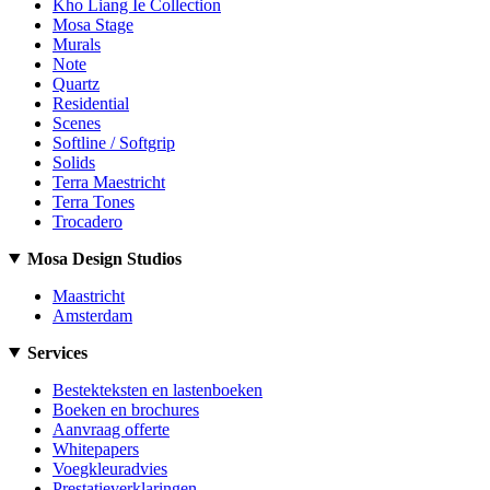
Kho Liang Ie Collection
Mosa Stage
Murals
Note
Quartz
Residential
Scenes
Softline / Softgrip
Solids
Terra Maestricht
Terra Tones
Trocadero
Mosa Design Studios
Maastricht
Amsterdam
Services
Bestekteksten en lastenboeken
Boeken en brochures
Aanvraag offerte
Whitepapers
Voegkleuradvies
Prestatieverklaringen