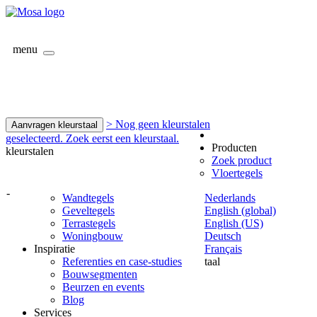
menu
> Nog geen kleurstalen
Aanvragen kleurstaal
geselecteerd. Zoek eerst een kleurstaal.
Producten
kleurstalen
Zoek product
Vloertegels
-
Wandtegels
Nederlands
Geveltegels
English (global)
Terrastegels
English (US)
Woningbouw
Deutsch
Inspiratie
Français
Referenties en case-studies
taal
Bouwsegmenten
Beurzen en events
Blog
Services