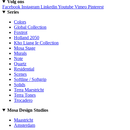
Volg ons
Facebook
Instagram
Linkedin
Youtube
Vimeo
Pinterest
Series
Colors
Global Collection
Foxtrot
Holland 2050
Kho Liang Ie Collection
Mosa Stage
Murals
Note
Quartz
Residential
Scenes
Softline / Softgrip
Solids
Terra Maestricht
Terra Tones
Trocadero
Mosa Design Studios
Maastricht
Amsterdam