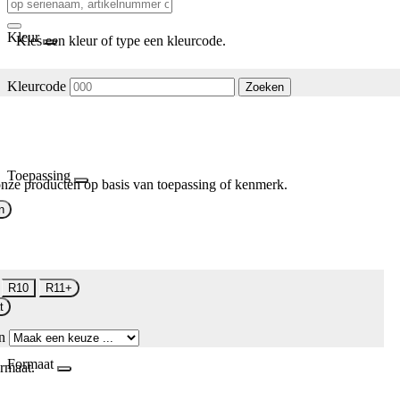
Kleur
Kies een kleur of type een kleurcode.
Kleurcode
Zoeken
Toepassing
nze producten op basis van toepassing of kenmerk.
n
R10
R11+
t
n
Formaat
rmaat.