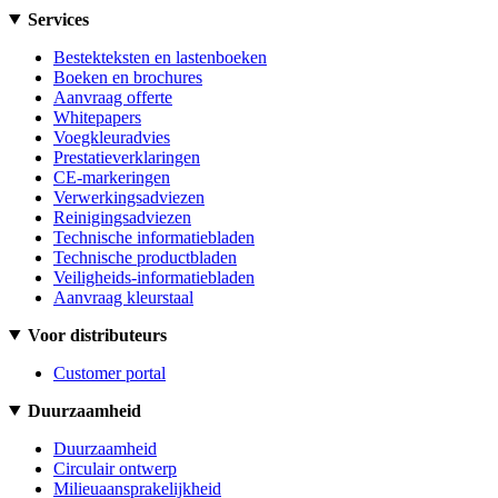
Services
Bestekteksten en lastenboeken
Boeken en brochures
Aanvraag offerte
Whitepapers
Voegkleuradvies
Prestatieverklaringen
CE-markeringen
Verwerkingsadviezen
Reinigingsadviezen
Technische informatiebladen
Technische productbladen
Veiligheids-informatiebladen
Aanvraag kleurstaal
Voor distributeurs
Customer portal
Duurzaamheid
Duurzaamheid
Circulair ontwerp
Milieuaansprakelijkheid