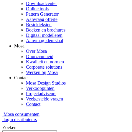
Downloadcenter
Online tools
Pattern Generator
Aanvraag offerte
Bestekteksten
Boeken en brochures
Digitaal modelleren
Aanvraag kleurstaal
Mosa
Over Mosa
Duurzaamheid
Kwaliteit en normen
Corporate solutions
Werken bij Mosa
Contact
Mosa Design Studios
Verkooppunten
Projectadviseurs
Veelgestelde vragen
Contact
Mosa consumenten
login distributeurs
Zoeken