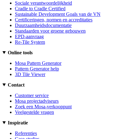
Sociale verantwoordelijkheid
Cradle to Cradle Certified
Sustainable Development Goals van de VN
Certificeringen, normen en accreditaties
Duurzaamheidsdocumentatie
Standaarden voor groene gebouwen
EPD-aanvraag
Re-Tile System
Online tools
Mosa Pattern Generator
Pattern Generator help
3D Tile Viewer
Contact
Customer service
Mosa projectadviseurs
Zoek een Mosa-verkooppunt
Veelgestelde vragen
Inspiratie
Referenties
Case-studies