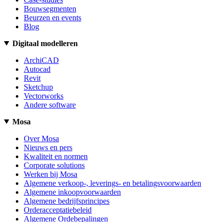
Bouwsegmenten
Beurzen en events
Blog
Digitaal modelleren
ArchiCAD
Autocad
Revit
Sketchup
Vectorworks
Andere software
Mosa
Over Mosa
Nieuws en pers
Kwaliteit en normen
Corporate solutions
Werken bij Mosa
Algemene verkoop-, leverings- en betalingsvoorwaarden
Algemene inkoopvoorwaarden
Algemene bedrijfsprincipes
Orderacceptatiebeleid
Algemene Ordebepalingen