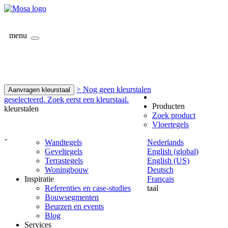
menu
> Nog geen kleurstalen
Aanvragen kleurstaal
geselecteerd. Zoek eerst een kleurstaal.
Producten
kleurstalen
Zoek product
Vloertegels
-
Wandtegels
Nederlands
Geveltegels
English (global)
Terrastegels
English (US)
Woningbouw
Deutsch
Inspiratie
Français
Referenties en case-studies
taal
Bouwsegmenten
Beurzen en events
Blog
Services