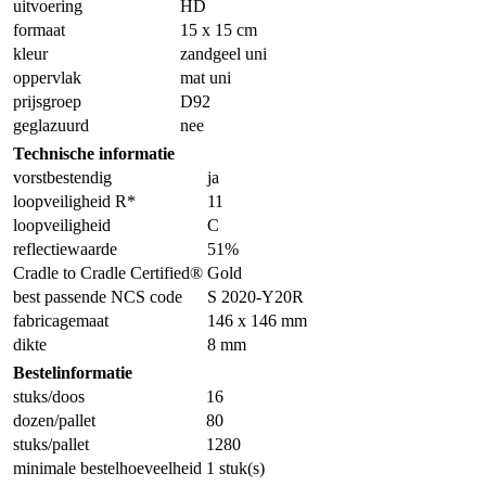
uitvoering
HD
formaat
15 x 15 cm
kleur
zandgeel uni
oppervlak
mat uni
prijsgroep
D92
geglazuurd
nee
Technische informatie
vorstbestendig
ja
loopveiligheid R*
11
loopveiligheid
C
reflectiewaarde
51%
Cradle to Cradle Certified®
Gold
best passende NCS code
S 2020-Y20R
fabricagemaat
146 x 146 mm
dikte
8 mm
Bestelinformatie
stuks/doos
16
dozen/pallet
80
stuks/pallet
1280
minimale bestelhoeveelheid
1 stuk(s)