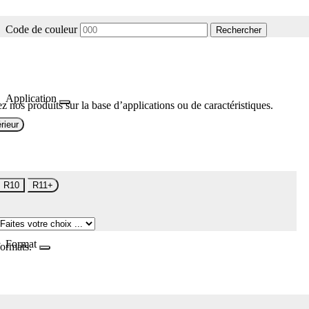
Code de couleur
Rechercher
Application
z nos produits sur la base d’applications ou de caractéristiques.
rieur
R10
R11+
Format
formats.