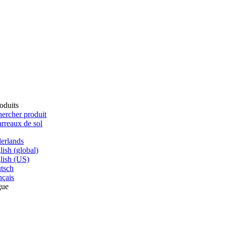
oduits
ercher produit
rreaux de sol
erlands
lish (global)
lish (US)
tsch
nçais
gue