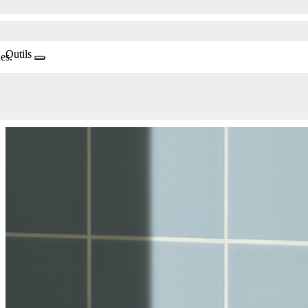
Outils
es.