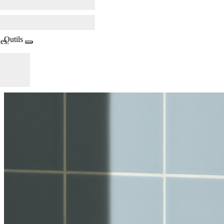
Outils
es.