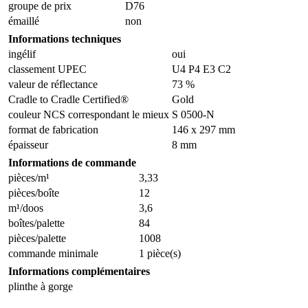
groupe de prix
D76
émaillé
non
Informations techniques
ingélif
oui
classement UPEC
U4 P4 E3 C2
valeur de réflectance
73 %
Cradle to Cradle Certified®
Gold
couleur NCS correspondant le mieux
S 0500-N
format de fabrication
146 x 297 mm
épaisseur
8 mm
Informations de commande
pièces/m¹
3,33
pièces/boîte
12
m¹/doos
3,6
boîtes/palette
84
pièces/palette
1008
commande minimale
1 pièce(s)
Informations complémentaires
plinthe à gorge