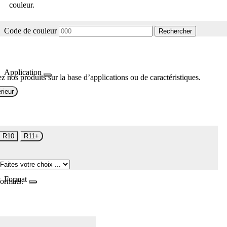
couleur.
Code de couleur
Rechercher
Application
z nos produits sur la base d’applications ou de caractéristiques.
rieur
R10
R11+
Format
formats.