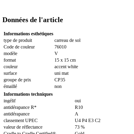
Données de l'article
Informations esthétiques
type de produit
carreau de sol
Code de couleur
76010
modèle
V
format
15 x 15 cm
couleur
accent white
surface
uni mat
groupe de prix
CP35
émaillé
non
Informations techniques
ingélif
oui
antidérapance R*
R10
antidérapance
A
classement UPEC
U4 P4 E3 C2
valeur de réflectance
73 %
Cradle to Cradle Certified®
Gold