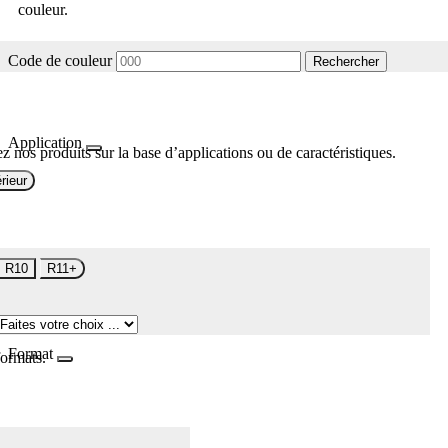
couleur.
Code de couleur
Rechercher
Application
z nos produits sur la base d’applications ou de caractéristiques.
rieur
R10
R11+
Format
formats.