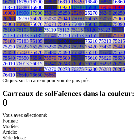
16770
16780
16790
16800
16810
16820
16840
16850
16860
16870
16880
16900
16910
16920
16930
16940
16950
16970
16980
16990
17900
25240
25250
25260
25270
26240
26250
26260
26270
75020
75030
75040
75050
75053
75055
75060
75063
75065
75070
75073
75075
75080
75083
75085
75090
75100
75103
75105
75110
75113
75115
75120
75123
75125
75130
75133
75135
75140
75150
75153
75155
75160
75170
75180
75183
75185
75200
75203
75205
75210
75213
75215
75220
75223
75225
75230
75233
75235
75420
75430
75440
75450
75460
75470
75480
75490
75500
75510
75520
75530
75540
75550
75560
75570
75580
75600
75610
75620
75630
76010
76013
76015
76240
76243
76245
76250
76253
76255
76260
76263
76265
76270
76273
76275
76280
76283
76285
76410
76640
76650
76660
Cliquez sur la carreau pour voir de plus près.
Carreaux de sol
Faïences
dans la couleur:
(
)
Vous avez sélectionné:
Format:
Modèle:
Article:
Série Mosa: