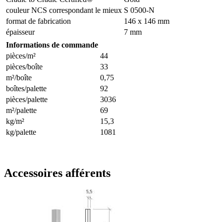
couleur NCS correspondant le mieux
S 0500-N
format de fabrication
146 x 146 mm
épaisseur
7 mm
Informations de commande
pièces/m²
44
pièces/boîte
33
m²/boîte
0,75
boîtes/palette
92
pièces/palette
3036
m²/palette
69
kg/m²
15,3
kg/palette
1081
Accessoires afférents