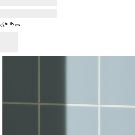
Outils
es.