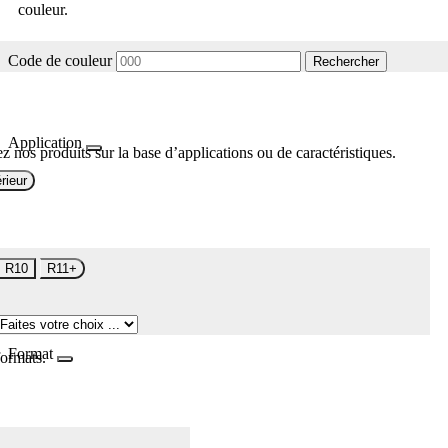
couleur.
Code de couleur
Rechercher
Application
z nos produits sur la base d’applications ou de caractéristiques.
rieur
R10
R11+
Format
formats.