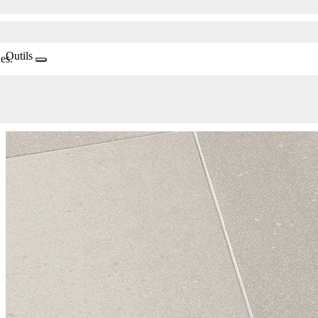
Outils
es.