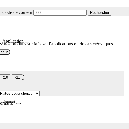
Code de couleur
Rechercher
Application
z nos produits sur la base d’applications ou de caractéristiques.
rieur
R10
R11+
Format
formats.