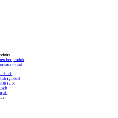
oduits
ercher produit
rreaux de sol
erlands
lish (global)
lish (US)
tsch
nçais
gue