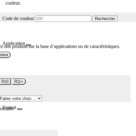
couleur.
Code de couleur
Rechercher
Application
z nos produits sur la base d’applications ou de caractéristiques.
rieur
R10
R11+
Format
formats.