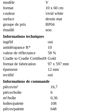
modèle
V
format
10 x 60 cm
couleur
vivid white
surface
dessin mat
groupe de prix
BP04
émaillé
non
Informations techniques
ingélif
oui
antidérapance R*
10
valeur de réflectance
58 %
Cradle to Cradle Certified®
Gold
format de fabrication
97 x 597 mm
épaisseur
12 mm
rectifié
oui
Informations de commande
pièces/m²
16,7
pièces/boîte
6
m²/boîte
0,36
boîtes/palette
108
pièces/palette
648