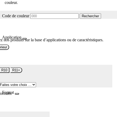
couleur.
Code de couleur
Rechercher
Application
z nos produits sur la base d’applications ou de caractéristiques.
rieur
R10
R11+
Format
formats.