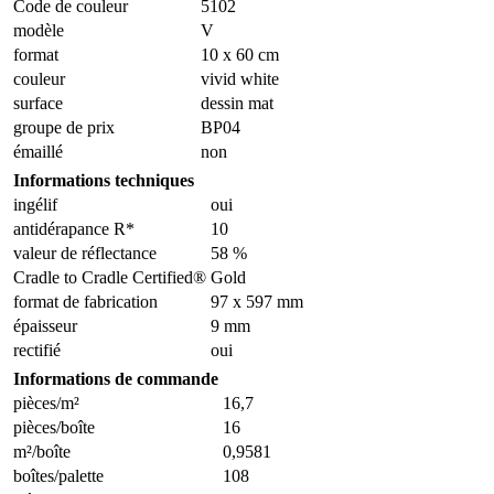
Code de couleur
5102
modèle
V
format
10 x 60 cm
couleur
vivid white
surface
dessin mat
groupe de prix
BP04
émaillé
non
Informations techniques
ingélif
oui
antidérapance R*
10
valeur de réflectance
58 %
Cradle to Cradle Certified®
Gold
format de fabrication
97 x 597 mm
épaisseur
9 mm
rectifié
oui
Informations de commande
pièces/m²
16,7
pièces/boîte
16
m²/boîte
0,9581
boîtes/palette
108