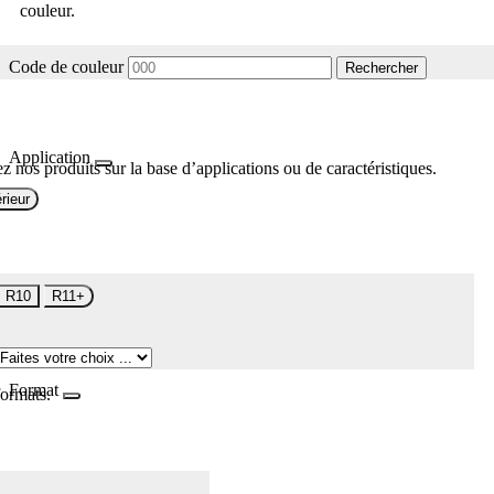
couleur.
Code de couleur
Rechercher
Application
z nos produits sur la base d’applications ou de caractéristiques.
rieur
R10
R11+
Format
formats.