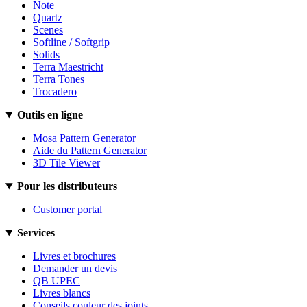
Note
Quartz
Scenes
Softline / Softgrip
Solids
Terra Maestricht
Terra Tones
Trocadero
Outils en ligne
Mosa Pattern Generator
Aide du Pattern Generator
3D Tile Viewer
Pour les distributeurs
Customer portal
Services
Livres et brochures
Demander un devis
QB UPEC
Livres blancs
Conseils couleur des joints