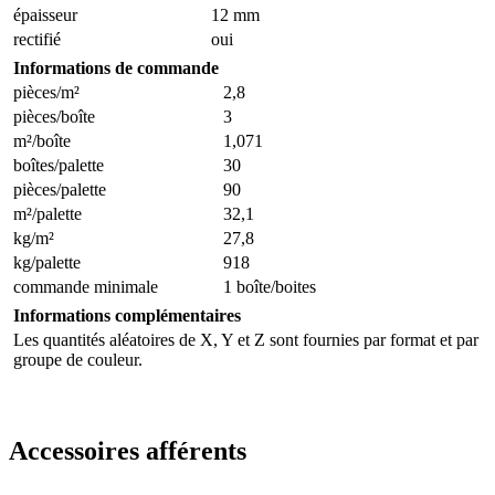
épaisseur
12 mm
rectifié
oui
Informations de commande
pièces/m²
2,8
pièces/boîte
3
m²/boîte
1,071
boîtes/palette
30
pièces/palette
90
m²/palette
32,1
kg/m²
27,8
kg/palette
918
commande minimale
1 boîte/boites
Informations complémentaires
Les quantités aléatoires de X, Y et Z sont fournies par format et par
groupe de couleur.
Accessoires afférents