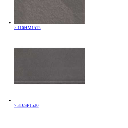
> 116HM1515
> 316SP1530