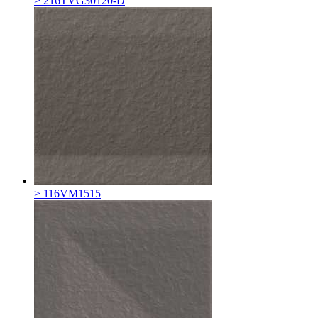
> 216TVG30120-D
> 116VM1515