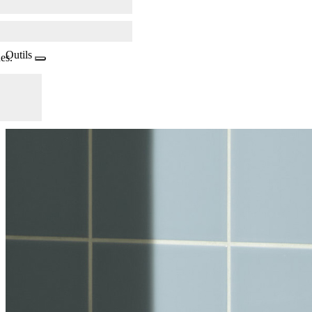
Outils
es.