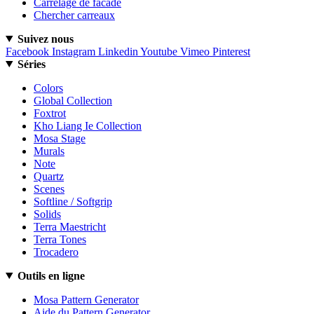
Carrelage de facade
Chercher carreaux
Suivez nous
Facebook
Instagram
Linkedin
Youtube
Vimeo
Pinterest
Séries
Colors
Global Collection
Foxtrot
Kho Liang Ie Collection
Mosa Stage
Murals
Note
Quartz
Scenes
Softline / Softgrip
Solids
Terra Maestricht
Terra Tones
Trocadero
Outils en ligne
Mosa Pattern Generator
Aide du Pattern Generator