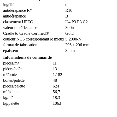
ingélif
oui
antidérapance R*
R10
antidérapance
B
classement UPEC
U4 P3 E3 C2
valeur de réflectance
39 %
Cradle to Cradle Certified®
Gold
couleur NCS correspondant le mieux
S 2000-N
format de fabrication
296 x 296 mm
épaisseur
8 mm
Informations de commande
pièces/m²
11
pièces/boîte
13
m²/boîte
1,182
boîtes/palette
48
pièces/palette
624
m²/palette
56,7
kg/m²
18,3
kg/palette
1063