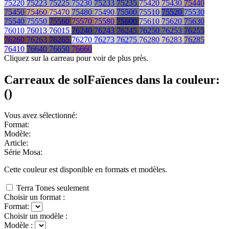
75220
75223
75225
75230
75233
75235
75420
75430
75440
75450
75460
75470
75480
75490
75500
75510
75520
75530
75540
75550
75560
75570
75580
75600
75610
75620
75630
76010
76013
76015
76240
76243
76245
76250
76253
76255
76260
76263
76265
76270
76273
76275
76280
76283
76285
76410
76640
76650
76660
Cliquez sur la carreau pour voir de plus près.
Carreaux de sol
Faïences
dans la couleur:
(
)
Vous avez sélectionné:
Format:
Modèle:
Article:
Série Mosa:
Cette couleur est disponible en
formats et
modèles.
Terra Tones seulement
Choisir un format :
Format:
Choisir un modèle :
Modèle :