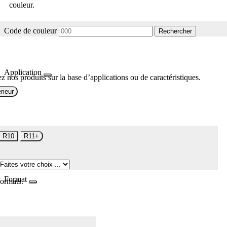
couleur.
Code de couleur
Rechercher
Application
z nos produits sur la base d’applications ou de caractéristiques.
rieur
R10
R11+
Format
formats.