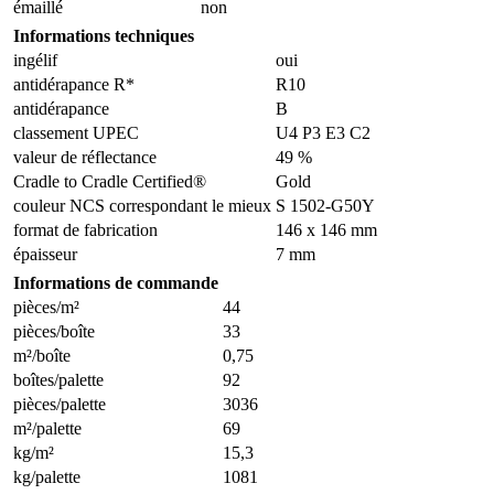
émaillé
non
Informations techniques
ingélif
oui
antidérapance R*
R10
antidérapance
B
classement UPEC
U4 P3 E3 C2
valeur de réflectance
49 %
Cradle to Cradle Certified®
Gold
couleur NCS correspondant le mieux
S 1502-G50Y
format de fabrication
146 x 146 mm
épaisseur
7 mm
Informations de commande
pièces/m²
44
pièces/boîte
33
m²/boîte
0,75
boîtes/palette
92
pièces/palette
3036
m²/palette
69
kg/m²
15,3
kg/palette
1081