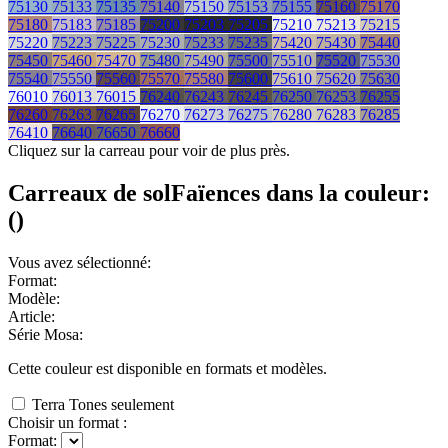
75130
75133
75135
75140
75150
75153
75155
75160
75170
75180
75183
75185
75200
75203
75205
75210
75213
75215
75220
75223
75225
75230
75233
75235
75420
75430
75440
75450
75460
75470
75480
75490
75500
75510
75520
75530
75540
75550
75560
75570
75580
75600
75610
75620
75630
76010
76013
76015
76240
76243
76245
76250
76253
76255
76260
76263
76265
76270
76273
76275
76280
76283
76285
76410
76640
76650
76660
Cliquez sur la carreau pour voir de plus près.
Carreaux de sol
Faïences
dans la couleur:
(
)
Vous avez sélectionné:
Format:
Modèle:
Article:
Série Mosa:
Cette couleur est disponible en
formats et
modèles.
Terra Tones seulement
Choisir un format :
Format: