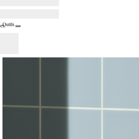
Outils
es.