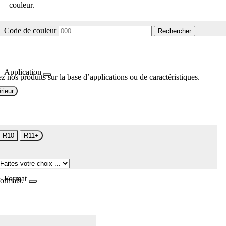
couleur.
Code de couleur
Rechercher
Application
z nos produits sur la base d’applications ou de caractéristiques.
rieur
R10
R11+
Format
formats.