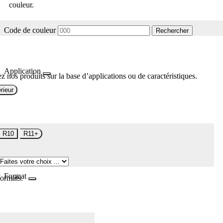
couleur.
Code de couleur
Rechercher
Application
z nos produits sur la base d’applications ou de caractéristiques.
rieur
R10
R11+
Format
formats.