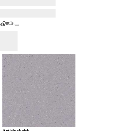
Outils
es.
Article choisi: