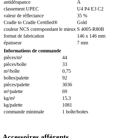
antidérapance
A
classement UPEC
U4 P4 E3 C2
valeur de réflectance
35 %
Cradle to Cradle Certified®
Gold
couleur NCS correspondant le mieux
S 4005-R80B
format de fabrication
146 x 146 mm
épaisseur
7 mm
Informations de commande
pièces/m²
44
pièces/boîte
33
m²/boîte
0,75
boîtes/palette
92
pièces/palette
3036
m²/palette
69
kg/m²
15,3
kg/palette
1081
commande minimale
1 boîte/boites
Accessoires afférents