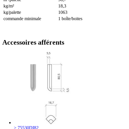
kg/m²
18,3
kg/palette
1063
commande minimale
1 boîte/boites
Accessoires afférents
> 75530DI82