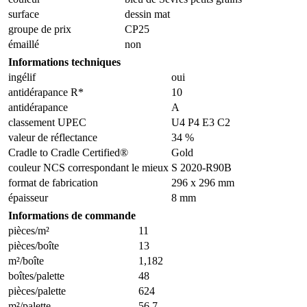
surface
dessin mat
groupe de prix
CP25
émaillé
non
Informations techniques
ingélif
oui
antidérapance R*
10
antidérapance
A
classement UPEC
U4 P4 E3 C2
valeur de réflectance
34 %
Cradle to Cradle Certified®
Gold
couleur NCS correspondant le mieux
S 2020-R90B
format de fabrication
296 x 296 mm
épaisseur
8 mm
Informations de commande
pièces/m²
11
pièces/boîte
13
m²/boîte
1,182
boîtes/palette
48
pièces/palette
624
m²/palette
56,7