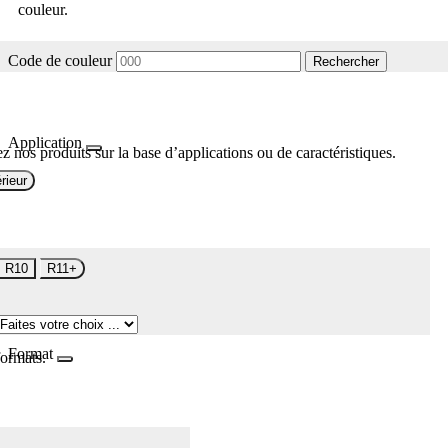
couleur.
Code de couleur
Rechercher
Application
z nos produits sur la base d’applications ou de caractéristiques.
rieur
R10
R11+
Format
formats.