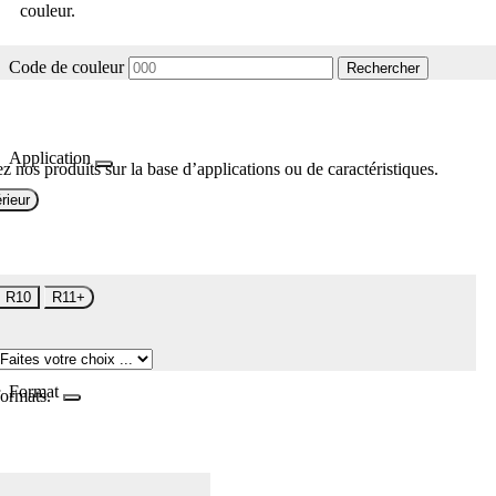
couleur.
Code de couleur
Rechercher
Application
z nos produits sur la base d’applications ou de caractéristiques.
rieur
R10
R11+
Format
formats.