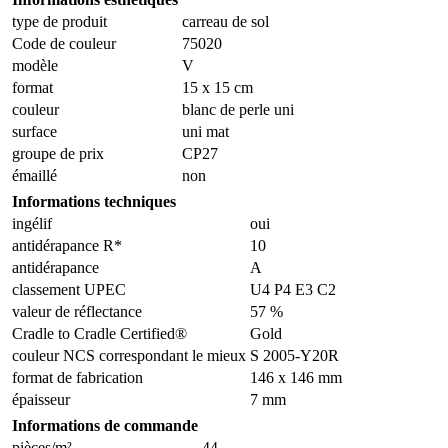
type de produit
carreau de sol
Code de couleur
75020
modèle
V
format
15 x 15 cm
couleur
blanc de perle uni
surface
uni mat
groupe de prix
CP27
émaillé
non
Informations techniques
ingélif
oui
antidérapance R*
10
antidérapance
A
classement UPEC
U4 P4 E3 C2
valeur de réflectance
57 %
Cradle to Cradle Certified®
Gold
couleur NCS correspondant le mieux
S 2005-Y20R
format de fabrication
146 x 146 mm
épaisseur
7 mm
Informations de commande
pièces/m²
44