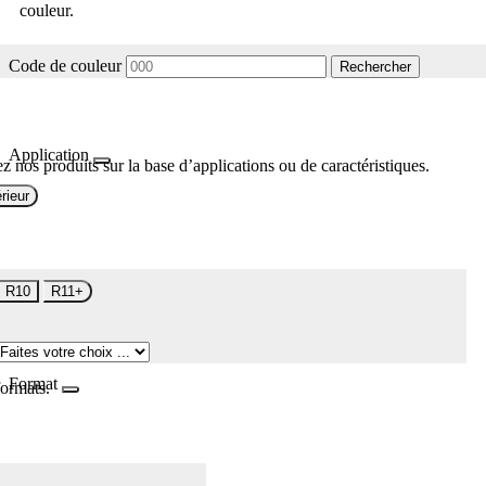
couleur.
Code de couleur
Rechercher
Application
z nos produits sur la base d’applications ou de caractéristiques.
rieur
R10
R11+
Format
formats.