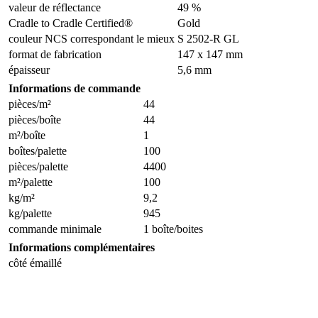
valeur de réflectance
49 %
Cradle to Cradle Certified®
Gold
couleur NCS correspondant le mieux
S 2502-R GL
format de fabrication
147 x 147 mm
épaisseur
5,6 mm
Informations de commande
pièces/m²
44
pièces/boîte
44
m²/boîte
1
boîtes/palette
100
pièces/palette
4400
m²/palette
100
kg/m²
9,2
kg/palette
945
commande minimale
1 boîte/boites
Informations complémentaires
côté émaillé