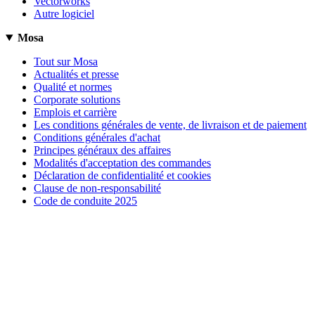
Vectorworks
Autre logiciel
Mosa
Tout sur Mosa
Actualités et presse
Qualité et normes
Corporate solutions
Emplois et carrière
Les conditions générales de vente, de livraison et de paiement
Conditions générales d'achat
Principes généraux des affaires
Modalités d'acceptation des commandes
Déclaration de confidentialité et cookies
Clause de non-responsabilité
Code de conduite 2025