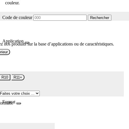
couleur.
Code de couleur
Rechercher
Application
z nos produits sur la base d’applications ou de caractéristiques.
rieur
R10
R11+
Format
formats.