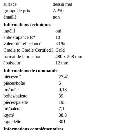
surface
dessin mat
groupe de prix
AP50
émaillé
non
Informations techniques
ingélif
oui
antidérapance R*
10
valeur de réflectance
33 %
Cradle to Cradle Certified®
Gold
format de fabrication
480 x 258 mm
épaisseur
12 mm
Informations de commande
pièces/m²
27,41
pièces/boîte
5
m²/boîte
0,18
boîtes/palette
39
pièces/palette
195
m²/palette
7,1
kg/m²
38,8
kg/palette
301
Informations complémentaires