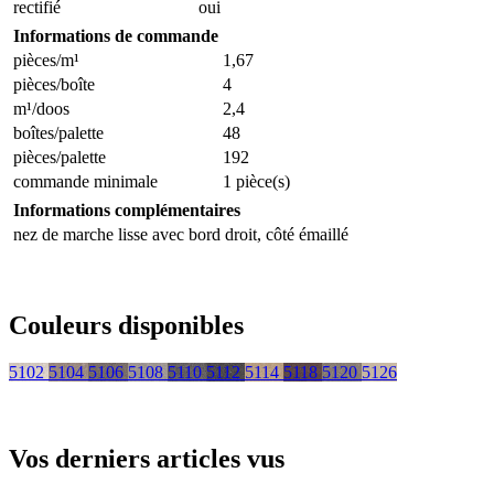
rectifié
oui
Informations de commande
pièces/m¹
1,67
pièces/boîte
4
m¹/doos
2,4
boîtes/palette
48
pièces/palette
192
commande minimale
1 pièce(s)
Informations complémentaires
nez de marche lisse avec bord droit, côté émaillé
Couleurs disponibles
5102
5104
5106
5108
5110
5112
5114
5118
5120
5126
Vos derniers articles vus