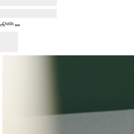
Outils
es.