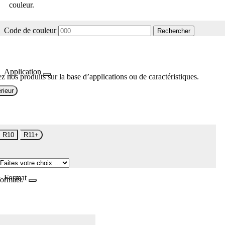
couleur.
Code de couleur
Rechercher
Application
z nos produits sur la base d’applications ou de caractéristiques.
rieur
R10
R11+
Format
formats.