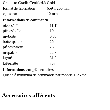
Cradle to Cradle Certified®
Gold
format de fabrication
659 x 265 mm
épaisseur
12 mm
Informations de commande
pièces/m²
11,41
pièces/boîte
10
m²/boîte
0,88
boîtes/palette
26
pièces/palette
260
m²/palette
22,8
kg/m²
31,2
kg/palette
737
Informations complémentaires
Quantité minimum de commande par modèle ≥ 25 m².
Accessoires afférents