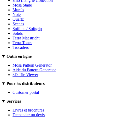
Kho Liang Ie Collection
Mosa Stage
Murals
Note
Quartz
Scenes
Softline / Softgrip
Solids
Terra Maestricht
Terra Tones
Trocadero
Outils en ligne
Mosa Pattern Generator
Aide du Pattern Generator
3D Tile Viewer
Pour les distributeurs
Customer portal
Services
Livres et brochures
Demander un devis