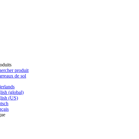
oduits
ercher produit
rreaux de sol
erlands
lish (global)
lish (US)
tsch
nçais
gue