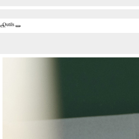
Outils
es.