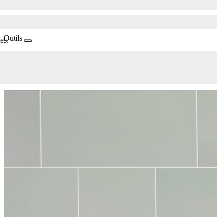
Outils
es.