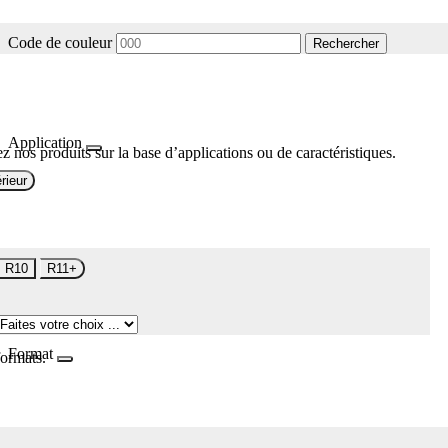
Code de couleur
Rechercher
Application
z nos produits sur la base d’applications ou de caractéristiques.
rieur
R10
R11+
Format
formats.