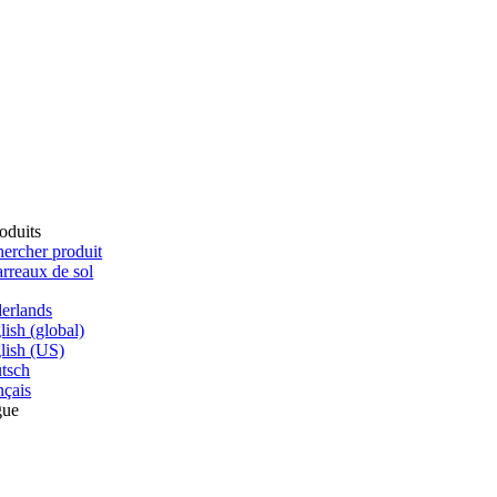
oduits
ercher produit
rreaux de sol
erlands
lish (global)
lish (US)
tsch
nçais
gue