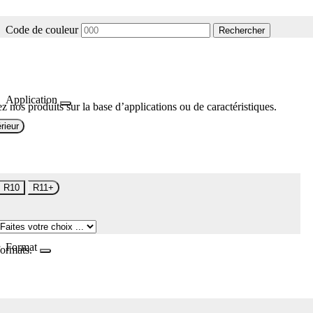
Code de couleur
Rechercher
Application
z nos produits sur la base d’applications ou de caractéristiques.
rieur
R10
R11+
Format
formats.