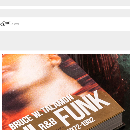
Outils
es.