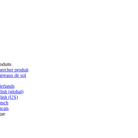
oduits
ercher produit
rreaux de sol
erlands
lish (global)
lish (US)
tsch
nçais
gue