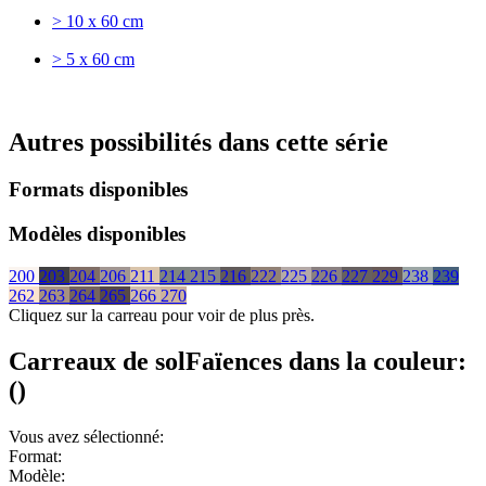
> 10 x 60 cm
> 5 x 60 cm
Autres possibilités dans cette série
Formats disponibles
Modèles disponibles
200
203
204
206
211
214
215
216
222
225
226
227
229
238
239
262
263
264
265
266
270
Cliquez sur la carreau pour voir de plus près.
Carreaux de sol
Faïences
dans la couleur:
(
)
Vous avez sélectionné:
Format:
Modèle: