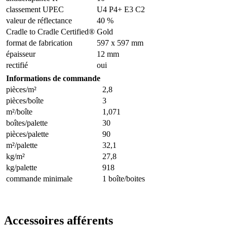
classement UPEC
U4 P4+ E3 C2
valeur de réflectance
40 %
Cradle to Cradle Certified®
Gold
format de fabrication
597 x 597 mm
épaisseur
12 mm
rectifié
oui
Informations de commande
pièces/m²
2,8
pièces/boîte
3
m²/boîte
1,071
boîtes/palette
30
pièces/palette
90
m²/palette
32,1
kg/m²
27,8
kg/palette
918
commande minimale
1 boîte/boites
Accessoires afférents