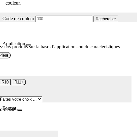
couleur.
Code de couleur
Rechercher
Application
z nos produits sur la base d’applications ou de caractéristiques.
rieur
R10
R11+
Format
formats.