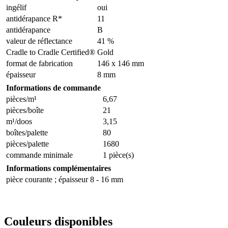
ingélif
oui
antidérapance R*
11
antidérapance
B
valeur de réflectance
41 %
Cradle to Cradle Certified®
Gold
format de fabrication
146 x 146 mm
épaisseur
8 mm
Informations de commande
pièces/m¹
6,67
pièces/boîte
21
m¹/doos
3,15
boîtes/palette
80
pièces/palette
1680
commande minimale
1 pièce(s)
Informations complémentaires
pièce courante ; épaisseur 8 - 16 mm
Couleurs disponibles