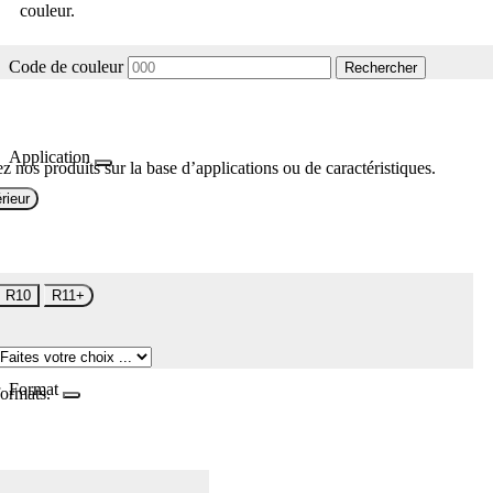
couleur.
Code de couleur
Rechercher
Application
z nos produits sur la base d’applications ou de caractéristiques.
rieur
R10
R11+
Format
formats.