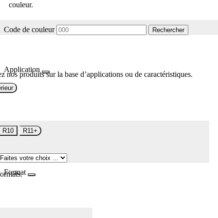
couleur.
Code de couleur
Rechercher
Application
z nos produits sur la base d’applications ou de caractéristiques.
rieur
R10
R11+
Format
formats.