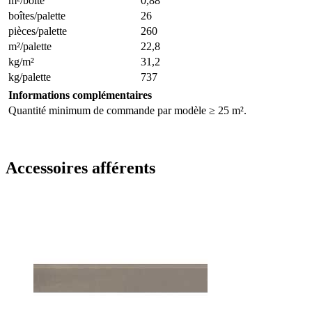
m²/boîte
0,88
boîtes/palette
26
pièces/palette
260
m²/palette
22,8
kg/m²
31,2
kg/palette
737
Informations complémentaires
Quantité minimum de commande par modèle ≥ 25 m².
Accessoires afférents