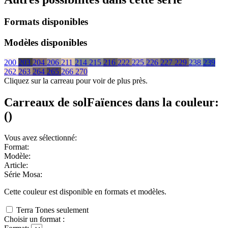
Formats disponibles
Modèles disponibles
200
203
204
206
211
214
215
216
222
225
226
227
229
238
239
262
263
264
265
266
270
Cliquez sur la carreau pour voir de plus près.
Carreaux de sol
Faïences
dans la couleur:
(
)
Vous avez sélectionné:
Format:
Modèle:
Article:
Série Mosa:
Cette couleur est disponible en
formats et
modèles.
Terra Tones seulement
Choisir un format :