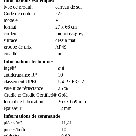
Informations esthétiques
type de produit
carreau de sol
Code de couleur
222
modèle
V
format
27 x 66 cm
couleur
mid moss-grey
surface
dessin mat
groupe de prix
AP49
émaillé
non
Informations techniques
ingélif
oui
antidérapance R*
10
classement UPEC
U4 P3 E3 C2
valeur de réflectance
25 %
Cradle to Cradle Certified®
Gold
format de fabrication
265 x 659 mm
épaisseur
12 mm
Informations de commande
pièces/m²
11,41
pièces/boîte
10