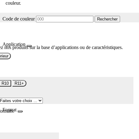
couleur.
Code de couleur
Rechercher
Application
z nos produits sur la base d’applications ou de caractéristiques.
rieur
R10
R11+
Format
formats.