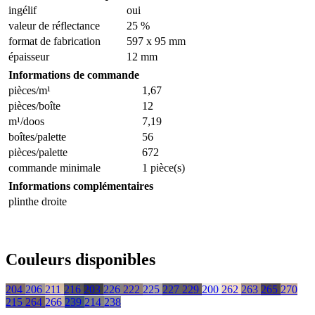
ingélif
oui
valeur de réflectance
25 %
format de fabrication
597 x 95 mm
épaisseur
12 mm
Informations de commande
pièces/m¹
1,67
pièces/boîte
12
m¹/doos
7,19
boîtes/palette
56
pièces/palette
672
commande minimale
1 pièce(s)
Informations complémentaires
plinthe droite
Couleurs disponibles
204
206
211
216
203
226
222
225
227
229
200
262
263
265
270
215
264
266
239
214
238