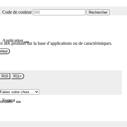
Code de couleur
Rechercher
Application
z nos produits sur la base d’applications ou de caractéristiques.
rieur
R10
R11+
Format
formats.