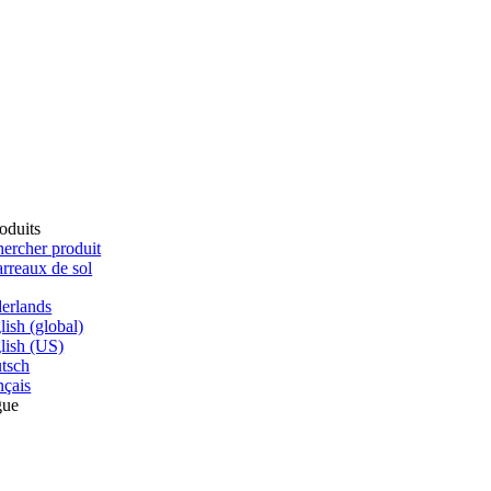
oduits
ercher produit
rreaux de sol
erlands
lish (global)
lish (US)
tsch
nçais
gue