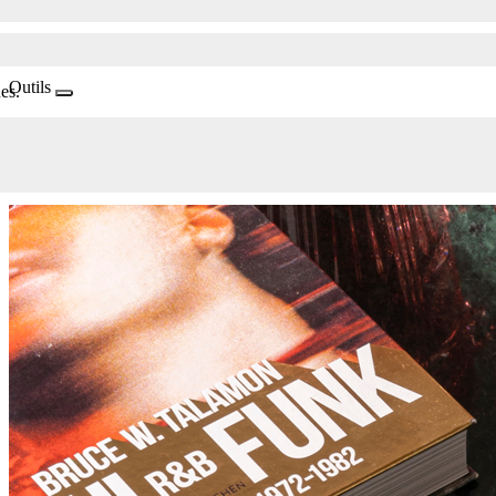
Outils
es.